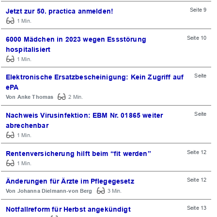
Seite 9
Jetzt zur 50. practica anmelden!
1 Min.
Seite 10
6000 Mädchen in 2023 wegen Essstörung
hospitalisiert
1 Min.
Seite
Elektronische Ersatzbescheinigung: Kein Zugriff auf
ePA
Anke Thomas
2 Min.
Seite
Nachweis Virusinfektion: EBM Nr. 01865 weiter
abrechenbar
1 Min.
Seite 12
Rentenversicherung hilft beim “fit werden”
1 Min.
Seite 12
Änderungen für Ärzte im Pflegegesetz
Johanna Dielmann-von Berg
3 Min.
Seite 13
Notfallreform für Herbst angekündigt