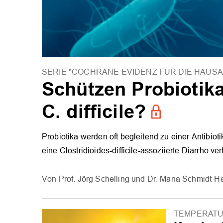
SERIE "COCHRANE EVIDENZ FÜR DIE HAUS
Schützen Probiotika
C. difficile?
Probiotika werden oft begleitend zu einer Antibiot
eine Clostridioides-difficile-assoziierte Diarrhö ve
Prof. Jörg Schelling
Dr. Mana Schmidt-Ha
TEMPERAT