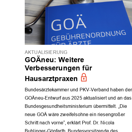
AKTUALISIERUNG
GOÄneu: Weitere
Verbesserungen für
Hausarztpraxen
Bundesärztekammer und PKV-Verband haben de
GOÄneu-Entwurf aus 2025 aktualisiert und an das
Bundesgesundheitsministerium übermittelt. „Die
neue GOÄ wäre zweifelsohne ein riesengroßer
Schritt nach vorne“, erklärt Prof. Dr. Nicola
Buhlinger-Göpfarth, Bundesvorsitzende des