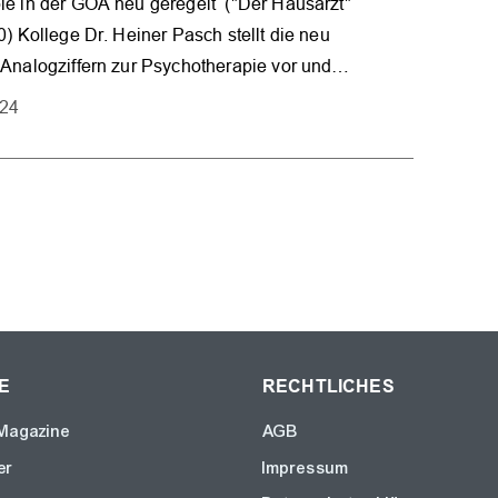
ie in der GOÄ neu geregelt ("Der Hausarzt"
0) Kollege Dr. Heiner Pasch stellt die neu
 Analogziffern zur Psychotherapie vor und…
024
E
RECHTLICHES
Magazine
AGB
er
Impressum