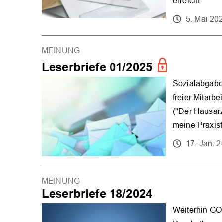
erreicht.
5. Mai 20
MEINUNG
Leserbriefe 01/2025
Sozialabgaben
freier Mitarb
("Der Hausarz
meine Praxis
17. Jan. 
MEINUNG
Leserbriefe 18/2024
Weiterhin GO