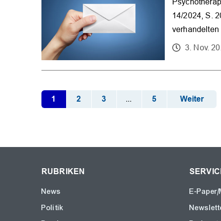
Psychotherap
14/2024, S. 2
verhandelten
3. Nov. 2
1
2
3
5
Weiter
...
RUBRIKEN
SERVIC
News
E-Paper/
Politik
Newslett