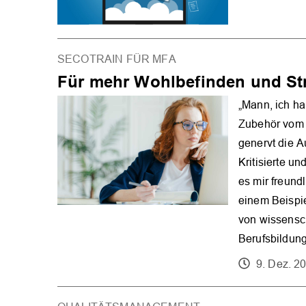
SECOTRAIN FÜR MFA
Für mehr Wohlbefinden und St
„Mann, ich ha
Zubehör vom E
genervt die Au
Kritisierte u
es mir freund
einem Beispi
von wissensch
Berufsbildung
9. Dez. 2