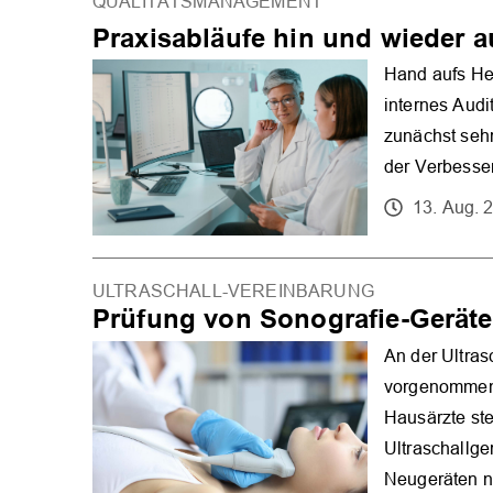
QUALITÄTSMANAGEMENT
Praxisabläufe hin und wieder a
Hand aufs Her
internes Aud
zunächst sehr
der Verbesser
13. Aug. 
ULTRASCHALL-VEREINBARUNG
Prüfung von Sonografie-Geräten
An der Ultra
vorgenommen.
Hausärzte ste
Ultraschallge
Neugeräten n