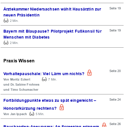
Seite 19
Ärztekammer Niedersachsen wählt Hausärztin zur
neuen Präsidentin
2 Min.
Seite 19
Bayern mit Blaupause? Pilotprojekt Fußkonsil für
Menschen mit Diabetes
2 Min.
Praxis Wissen
Seite 20
Vorhaltepauschale: Viel Lärm um nichts?
Moritz Eckert
7 Min.
Dr. Sabine Frohnes
Timo Schumacher
Seite 24
Fortbildungpunkte etwas zu spät eingereicht –
Honorarkürzung rechtens?
Jan Ippach
5 Min.
Seite 26
Bauchaorten-Aneurysma: An Screening erinnern