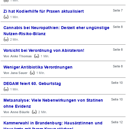
1 Min.
Seite 7
Zi hat Kodierhilfe für Praxen aktualisiert
1 Min.
Seite 8
Cannabis bei Neuropathien: Derzeit eher ungünstige
Nutzen-Risiko-Bilanz
2 Min.
Seite 8
Vorsicht bei Verordnung von Abirateron!
Anke Thomas
1 Min.
Seite 8
Weniger Antibiotika Verordnungen
Jana Sauer
1 Min.
Seite 10
DEGAM feiert 60. Geburtstag
1 Min.
Seite 10
Metaanalyse: Viele Nebenwirkungen von Statinen
ohne Evidenz
Anne Bäurle
2 Min.
Seite 12
Kammerwahl in Brandenburg: Hausärztinnen und
Hausärzte mit Ihrem Kreuz stärken!