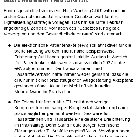
Gesundheitsministerin Nina Warken an.
Bundesgesundheitsministerin Nina Warken (CDU) will noch im
ersten Quartal dieses Jahres einen Gesetzentwurf für ihre
Digitalisierungsstrategie vorlegen. Das hat sie Mitte Februar
angekündigt. Zentrale Vorhaben des “Gesetzes für digitale
Versorgung und den Gesundheitsdatenraum” sind demnach:
Die elektronische Patientenakte (ePA) soll attraktiver für die
breite Nutzung werden. Hierfür sind beispielsweise
Erinnerungsfunktionen geplant, stellte Warken in Aussicht.
Die Patientenkurzakte werde voraussichtlich 2027 in die
ePA aufgenommen. Der Hausärztinnen- und
Hausärzteverband hatte immer wieder gemahnt, dass die
ePA nur mit einer praxistauglichen Ausgestaltung Akzeptanz
gewinnen könne. Aktuell entsteht oft struktureller
Mehraufwand im Praxisalltag.
Die Telematikinfrastruktur (TI) soll durch weniger
Komponenten und weniger Komplexität stabiler und damit
praxistauglicher gemacht werden. Dies wäre für
Hausärztinnen und Hausärzte eine deutliche Erleichterung
im Praxisalltag. Denn Stand heute sorgen technische
Störungen oder TI-Ausfälle regelmäßig zu Verzögerungen
in den Abläufen. Die Gematik will Warken stärken, indem