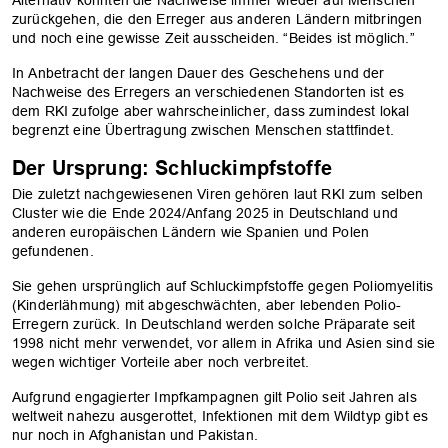
Alternativ könnten die Nachweise immer wieder auf Menschen
zurückgehen, die den Erreger aus anderen Ländern mitbringen
und noch eine gewisse Zeit ausscheiden. “Beides ist möglich.”
In Anbetracht der langen Dauer des Geschehens und der
Nachweise des Erregers an verschiedenen Standorten ist es
dem RKI zufolge aber wahrscheinlicher, dass zumindest lokal
begrenzt eine Übertragung zwischen Menschen stattfindet.
Der Ursprung: Schluckimpfstoffe
Die zuletzt nachgewiesenen Viren gehören laut RKI zum selben
Cluster wie die Ende 2024/Anfang 2025 in Deutschland und
anderen europäischen Ländern wie Spanien und Polen
gefundenen.
Sie gehen ursprünglich auf Schluckimpfstoffe gegen Poliomyelitis
(Kinderlähmung) mit abgeschwächten, aber lebenden Polio-
Erregern zurück. In Deutschland werden solche Präparate seit
1998 nicht mehr verwendet, vor allem in Afrika und Asien sind sie
wegen wichtiger Vorteile aber noch verbreitet.
Aufgrund engagierter Impfkampagnen gilt Polio seit Jahren als
weltweit nahezu ausgerottet, Infektionen mit dem Wildtyp gibt es
nur noch in Afghanistan und Pakistan.