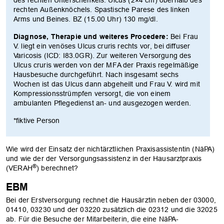
rechten Außenknöchels. Spastische Parese des linken
Arms und Beines. BZ (15.00 Uhr) 130 mg/dl.
Diagnose, Therapie und weiteres Procedere:
Bei Frau
V. liegt ein venöses Ulcus cruris rechts vor, bei diffuser
Varicosis (ICD: I83.0GR). Zur weiteren Versorgung des
Ulcus cruris werden von der MFA der Praxis regelmäßige
Hausbesuche durchgeführt. Nach insgesamt sechs
Wochen ist das Ulcus dann abgeheilt und Frau V. wird mit
Kompressionsstrümpfen versorgt, die von einem
ambulanten Pflegedienst an- und ausgezogen werden.
*fiktive Person
Wie wird der Einsatz der nichtärztlichen Praxisassistentin (NäPA)
und wie der der Versorgungsassistenz in der Hausarztpraxis
®
(VERAH
) berechnet?
EBM
Bei der Erstversorgung rechnet die Hausärztin neben der 03000,
01410, 03230 und der 03220 zusätzlich die 02312 und die 32025
ab. Für die Besuche der Mitarbeiterin, die eine NäPA-