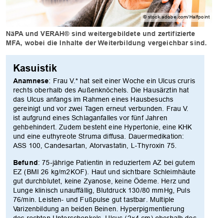
© stock.adobe.com/Halfpoint
NäPA und VERAH® sind weitergebildete und zertifizierte
MFA, wobei die Inhalte der Weiterbildung vergeichbar sind.
Kasuistik
Anamnese
: Frau V.* hat seit einer Woche ein Ulcus cruris
rechts oberhalb des Außenknöchels. Die Hausärztin hat
das Ulcus anfangs im Rahmen eines Hausbesuchs
gereinigt und vor zwei Tagen erneut verbunden. Frau V.
ist aufgrund eines Schlaganfalles vor fünf Jahren
gehbehindert. Zudem besteht eine Hypertonie, eine KHK
und eine euthyreote Struma diffusa. Dauermedikation:
ASS 100, Candesartan, Atorvastatin, L-Thyroxin 75.
Befund
: 75-jährige Patientin in reduziertem AZ bei gutem
EZ (BMI 26 kg/m2KOF). Haut und sichtbare Schleimhäute
gut durchblutet, keine Zyanose, keine Ödeme. Herz und
Lunge klinisch unauffällig, Blutdruck 130/80 mmHg, Puls
76/min. Leisten- und Fußpulse gut tastbar. Multiple
Varizenbildung an beiden Beinen. Hyperpigmentierung
des rechten Unterschenkels. Ulcus (2×4 cm) oberhalb des