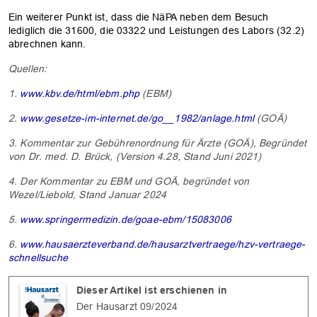
Ein weiterer Punkt ist, dass die NäPA neben dem Besuch
lediglich die 31600, die 03322 und Leistungen des Labors (32.2)
abrechnen kann.
Quellen:
1.
www.kbv.de/html/ebm.php
(EBM)
2.
www.gesetze-im-internet.de/go__1982/anlage.html
(GOÄ)
3. Kommentar zur Gebührenordnung für Ärzte (GOÄ), Begründet
von Dr. med. D. Brück, (Version 4.28, Stand Juni 2021)
4. Der Kommentar zu EBM und GOÄ, begründet von
Wezel/Liebold, Stand Januar 2024
5.
www.springermedizin.de/goae-ebm/15083006
6.
www.hausaerzteverband.de/hausarztvertraege/hzv-vertraege-
schnellsuche
Dieser Artikel ist erschienen in
Der Hausarzt 09/2024