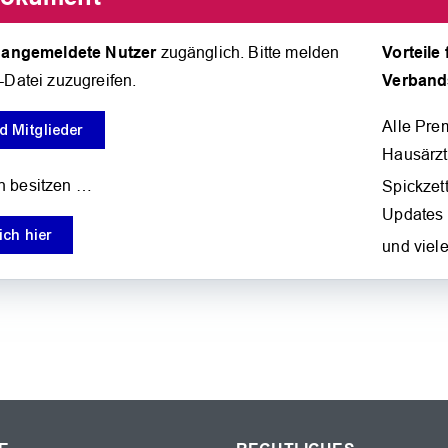
angemeldete Nutzer
Vorteile
r
zugänglich. Bitte melden
Verband
-Datei zuzugreifen.
Alle Pre
 Mitglieder
Hausärzt
n besitzen …
Spickzett
Updates
ich hier
und viel
OK