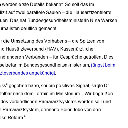
m werden erste Details bekannt. So soll das im
izit auf zwei parallele Säulen – die Hausarztzentrierte
auen. Das hat Bundesgesundheitsministerin Nina Warken
rnalisten deutlich gemacht.
 für die Umsetzung des Vorhabens – die Spitzen von
nd Hausärzteverband (HÄV), Kassenärztlicher
d anderen Verbänden – für Gespräche getroffen. Dies
ssekretär im Bundesgesundheitsministerium,
jüngst beim
zteverbandes angekündigt
.
uss“ gegeben habe, sei ein positives Signal, sagte Dr.
„
telbar nach dem Termin im Ministerium.
Wir begrüßen
n des verbindlichen Primärarztsystems werden soll und
n Primärarztsystem, erinnerte Beier, lebe von den
iese Reform.“