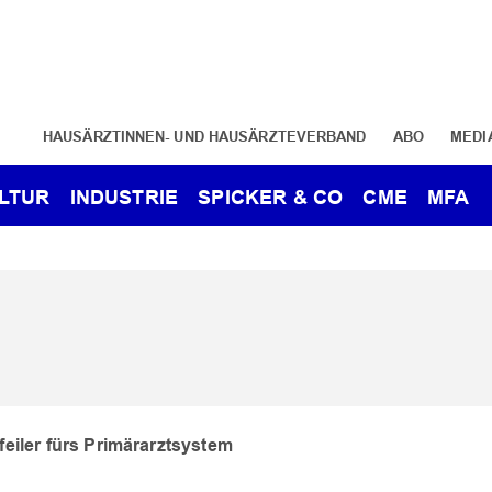
HAUSÄRZTINNEN- UND HAUSÄRZTEVERBAND
ABO
MEDI
LTUR
INDUSTRIE
SPICKER & CO
CME
MFA
feiler fürs Primärarztsystem