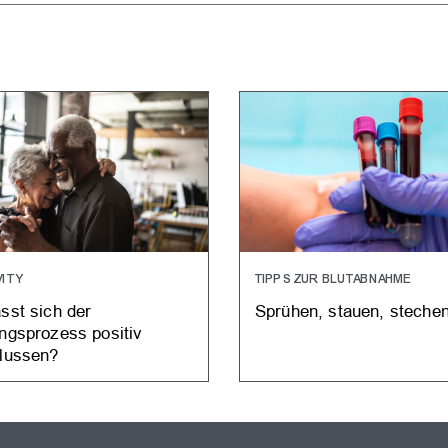
ITY
TIPPS ZUR BLUTABNAHME
sst sich der
Sprühen, stauen, stech
ungsprozess positiv
flussen?