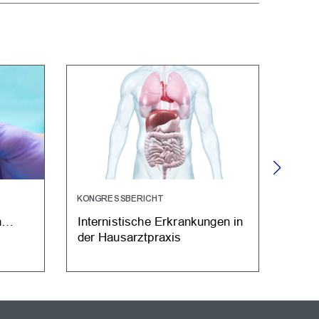
KONGRESSBERICHT
STUD
en…
Internistische Erkrankungen in
Deme
der Hausarztpraxis
“Sch