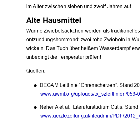
im Alter zwischen sieben und zwölf Jahren auf.
Alte Hausmittel
Warme Zwiebelsäckchen werden als traditionelles
entzündungshemmend: zwei rohe Zwiebeln in Würf
wickeln. Das Tuch über heißem Wasserdampf erwä
unbedingt die Temperatur prüfen!
Quellen:
DEGAM Leitlinie “Ohrenscherzen”. Stand 2
www.awmf.org/uploads/tx_szleitlinien/05
Neher A et al.: Literaturstudium Otitis. Sta
www.aerztezeitung.at/fileadmin/PDF/2012_V