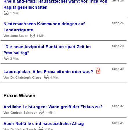
Seite 26
Rheinland-Pfalz: Hausärztechef warnt vor Trick von
Kapitalgesellschaften
1 Min.
Seite 26
Niedersachsens Kommunen dringen auf
Landarztquote
Jana Sauer
1 Min.
Seite 29
“Die neue Arztportal-Funktion spart Zeit im
Praxisalltag”
3 Min.
Seite 30
Laborspicker: Alles Procalcitonin oder was?
Dr. Christoph Claus
4 Min.
Praxis Wissen
Seite 32
Ärztliche Leistungen: Wann greift der Fiskus zu?
Gudrun Schnoor
4 Min.
Seite 34
Auch Notfälle sind hausärztlicher Alltag
Dr. Heiner Pasch
4 Min.