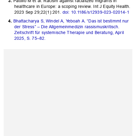
Pattillo M et al. Racism against racialized migrants in
healthcare in Europe: a scoping review. Int J Equity Health.
2023 Sep 29;22(1):201.
doi:
10.1186/s12939-023-02014-1
Bhattacharya S, Windel A, Yeboah A. “Das ist bestimmt nur
der Stress” – Die Allgemeinmedizin rassismuskritisch.
Zeitschrift für systemische Therapie und Beratung, April
2025, S. 75–82.