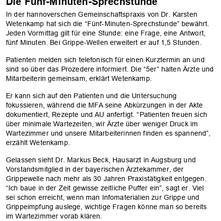
Die Fünf-Minuten-Sprechstunde
In der hannoverschen Gemeinschaftspraxis von Dr. Karsten
Wetenkamp hat sich die “Fünf-Minuten-Sprechstunde” bewährt.
Jeden Vormittag gilt für eine Stunde: eine Frage, eine Antwort,
fünf Minuten. Bei Grippe-Wellen erweitert er auf 1,5 Stunden.
Patienten melden sich telefonisch für einen Kurztermin an und
sind so über das Prozedere informiert. Die “5er” halten Ärzte und
Mitarbeiterin gemeinsam, erklärt Wetenkamp.
Er kann sich auf den Patienten und die Untersuchung
fokussieren, während die MFA seine Abkürzungen in der Akte
dokumentiert, Rezepte und AU anfertigt. “Patienten freuen sich
über minimale Wartezeiten, wir Ärzte über weniger Druck im
Wartezimmer und unsere Mitarbeiterinnen finden es spannend”,
erzählt Wetenkamp.
Gelassen sieht Dr. Markus Beck, Hausarzt in Augsburg und
Vorstandsmitglied in der bayerischen Ärztekammer, der
Grippewelle nach mehr als 30 Jahren Praxistätigkeit entgegen.
“Ich baue in der Zeit gewisse zeitliche Puffer ein”, sagt er. Viel
sei schon erreicht, wenn man Infomaterialien zur Grippe und
Grippeimpfung auslege, wichtige Fragen könne man so bereits
im Wartezimmer vorab klären.