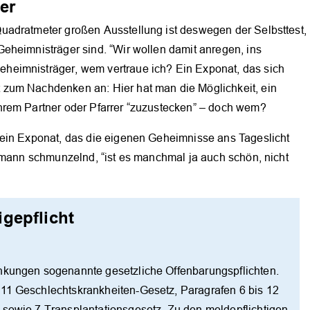
er
OK
uadratmeter großen Ausstellung ist deswegen der Selbsttest,
eheimnisträger sind. “Wir wollen damit anregen, ins
heimnisträger, wem vertraue ich? Ein Exponat, das sich
zum Nachdenken an: Hier hat man die Möglichkeit, ein
hrem Partner oder Pfarrer “zuzustecken” – doch wem?
 ein Exponat, das die eigenen Geheimnisse ans Tageslicht
ermann schmunzelnd, “ist es manchmal ja auch schön, nicht
gepflicht
ankungen sogenannte gesetzliche Offenbarungspflichten.
 11 Geschlechtskrankheiten-Gesetz, Paragrafen 6 bis 12
 sowie 7 Transplantationsgesetz. Zu den meldepflichtigen