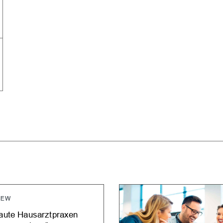
IEW
raute Hausarztpraxen