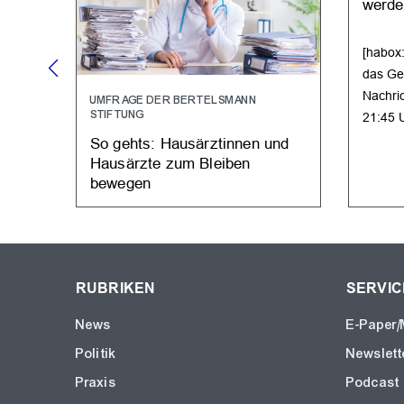
werde
[habox
das Ge
Nachri
UMFRAGE DER BERTELSMANN
STIFTUNG
21:45 
So gehts: Hausärztinnen und
Hausärzte zum Bleiben
bewegen
RUBRIKEN
SERVIC
News
E-Paper/
Politik
Newslett
Praxis
Podcast