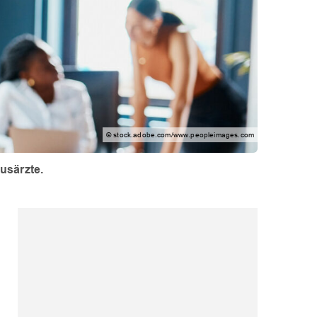
© stock.adobe.com/www.peopleimages.com
usärzte.