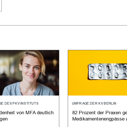
E DES PKV INSTITUTS
UMFRAGE DER KV BERLIN
edenheit von MFA deutlich
82 Prozent der Praxen g
egen
Medikamentenengpässe 