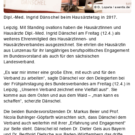
© G. Lopata / axentis.de
Dipl.-Med. Ingrid Dänschel beim Hausärztetag in 2017.
Leipzig. Mit Standing ovations haben die Hausärztinnen und
Hausärzte Dipl.-Med. Ingrid Dänschel am Freitag (12.4.) als
weiteres Ehrenmitglied des Hausärztinnen- und
Hausärzteverbandes ausgezeichnet. Sie ehrten die Hausärztin
aus Lunzenau für ihr langjähriges berufspolitisches Engagement
im Bundesvorstand als auch für den sächsischen
Landesverband.
„Es war mir immer eine große Ehre, mit euch und für den
Verband zu arbeiten“, sagte Dänschel vor den Delegierten bei
der Frühjahrstagung des Bundesverbandes am Freitag (12.4.) in
Leipzig. „Unseren Verband zeichnet eine Vielfalt aus!“. Sie
komme aus dem Osten und aus dem Wald – „man kann es
schaffen“, scherzte Dänschel.
Die beiden Bundesvorsitzenden Dr. Markus Beier und Prof.
Nicola Buhlinger-Göpfarth wünschten sich, dass Dänschel dem
Verband auch weiterhin mit ihrer „Erfahrung und Engagement“
zur Seite steht. Dänschel ist neben Dr. Dieter Geis aus Bayern
und Dr. Berthold Dietsche aus Baden-Württemberg das dritte