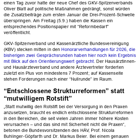
einen Tag zuvor hatte der neue Chef des GKV-Spitzenverbands
Oliver Blatt auf politische Maßnahmen gedrängt, sonst würden
die Zusatzbeiträge zum ersten Januar die Drei-Prozent-Schwelle
überspringen. Am Freitag (5.9.) haben die Kassen ein
entsprechendes Positionspapier mit “Reformbedarf”
veröffentlicht.
GKV-Spitzenverband und Kassenärztliche Bundesvereinigung
(KBV) stecken mitten in den
Honorarverhandlungen für 2026, die
bisherigen zwei Gesprächsrunden haben hier noch kein Ergebnis
mit Blick auf den Orientierungswert gebracht
. Der Hausärztinnen-
und Hausärzteverband und andere Ärztevertreter forderten
zuletzt ein Plus von mindestens 7 Prozent; auf Kassenseite
stehen Forderungen nach einer “Nullrunde” im Raum.
“Entschlossene Strukturreformen” statt
“mutwilligem Rotstift”
„Statt mutwillig den Rotstift bei der Versorgung in den Praxen
anzusetzen, braucht es endlich entschlossene Strukturreformen
in den Bereichen, die seit vielen Jahren immer höhere Kosten
verursachen – und das sind mit Sicherheit nicht die Praxen“,
betonen die Bundesvorsitzenden des HÄV, Prof. Nicola
Buhlinger-Göpfarth und Dr. Markus Beier. Bei einem genauen