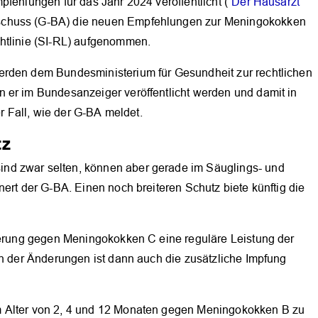
pfehlungen für das Jahr 2024 veröffentlicht (
“Der Hausarzt”
chuss (G-BA) die neuen Empfehlungen zur Meningokokken
htlinie (SI-RL) aufgenommen.
erden dem Bundesministerium für Gesundheit zur rechtlichen
 er im Bundesanzeiger veröffentlicht werden und damit in
er Fall, wie der G-BA meldet.
tz
nd zwar selten, können aber gerade im Säuglings- und
ert der G-BA. Einen noch breiteren Schutz biete künftig die
sierung gegen Meningokokken C eine reguläre Leistung der
en der Änderungen ist dann auch die zusätzliche Impfung
OK
m Alter von 2, 4 und 12 Monaten gegen Meningokokken B zu