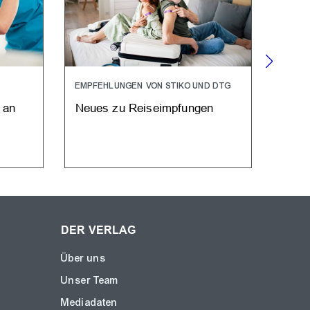
EMPFEHLUNGEN VON STIKO UND DTG
MEIN
 an
Neues zu Reiseimpfungen
Neue
Impf
Hoff
DER VERLAG
Über uns
Unser Team
Mediadaten