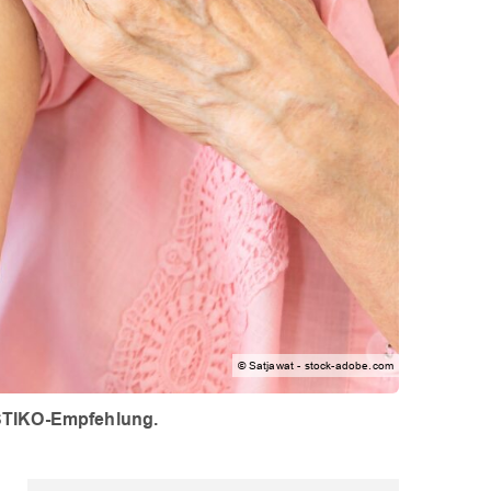
© Satjawat - stock-adobe.com
 STIKO-Empfehlung.