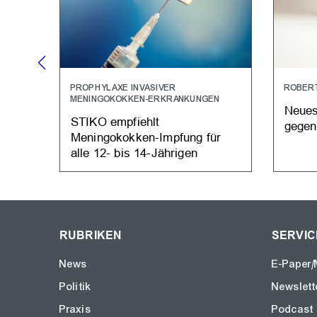
PROPHYLAXE INVASIVER
ROBERT
MENINGOKOKKEN-ERKRANKUNGEN
Neues
STIKO empfiehlt
gegen
Meningokokken-Impfung für
alle 12- bis 14-Jährigen
RUBRIKEN
SERVIC
News
E-Paper/
Politik
Newslett
Praxis
Podcast