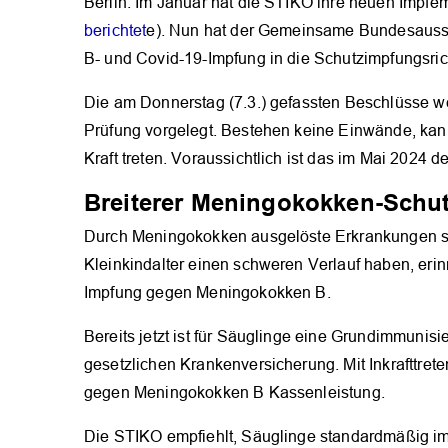
Berlin. Im Januar hat die STIKO ihre neuen Impfem
berichtet
e). Nun hat der Gemeinsame Bundesauss
B- und Covid-19-Impfung in die Schutzimpfungsric
Die am Donnerstag (7.3.) gefassten Beschlüsse w
Prüfung vorgelegt. Bestehen keine Einwände, kann
Kraft treten. Voraussichtlich ist das im Mai 2024 d
Breiterer Meningokokken-Schu
Durch Meningokokken ausgelöste Erkrankungen si
Kleinkindalter einen schweren Verlauf haben, erinn
Impfung gegen Meningokokken B.
Bereits jetzt ist für Säuglinge eine Grundimmuni
gesetzlichen Krankenversicherung. Mit Inkrafttret
gegen Meningokokken B Kassenleistung.
Die STIKO empfiehlt, Säuglinge standardmäßig i