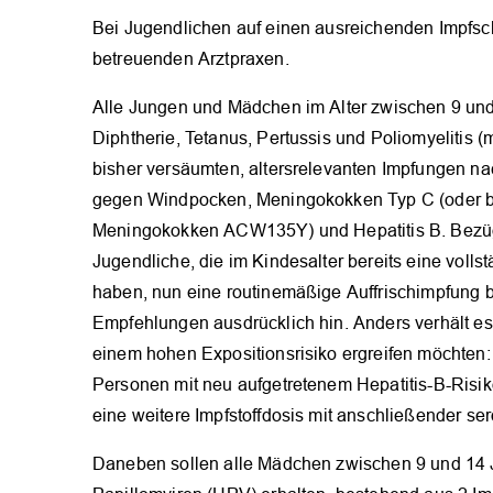
Bei Jugendlichen auf einen ausreichenden Impfschu
betreuenden Arztpraxen.
Alle Jungen und Mädchen im Alter zwischen 9 und 
Diphtherie, Tetanus, Pertussis und Poliomyelitis (
bisher versäumten, altersrelevanten Impfungen n
gegen Windpocken, Meningokokken Typ C (oder bei 
Meningokokken ACW135Y) und Hepatitis B. Bezüglic
Jugendliche, die im Kindes­alter bereits eine voll
haben, nun eine routinemäßige Auffrischimpfung b
Empfehlungen ausdrücklich hin. Anders verhält es
einem hohen Expositionsrisiko ergreifen möchten:
Personen mit neu aufgetretenem Hepatitis-B-Risi
eine weitere Impfstoffdosis mit anschließender se
Daneben sollen alle Mädchen zwischen 9 und 14