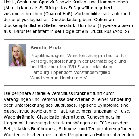
Hohl-, Senk- und Spreizfuß sowie Krallen- und Hammerzehen
(Abb. 1) kann als Spätfolge das Fußgewölbe regelrecht
zusammenbrechen (Charcot-Fuß). Zudem bildet sich aufgrund
der unphysiologischen Druckbelastung beim Gehen an
druckempfindlichen Stellen verstärkt Hornhaut (Hyperkeratosen)
aus. Darunter entsteht in der Folge oft ein Druckulkus (Abb. 2).
Kerstin Protz
Projektmanagerin Wundforschung im Institut für
Versorgungsforschung in der Dermatologie und
bei Pflegeberufen (IVDP) am Uniklinikum
Hamburg-Eppendorf, Vorstandsmitglied
Wundzentrum Hamburg e.V.
Die periphere arterielle Verschlusskrankheit führt durch
Verengungen und Verschlüsse der Arterien zu einer Minderung
oder Unterbrechung des Blutflusses. Typische Symptome sind
blasse, livide sowie dünne Haut, kalte, meist unbehaarte Füße,
Wadenkrämpfe, Claudicatio intermittens, Ruheschmerz im
Liegen mit Linderung durch Heraushängen der Füße aus dem
Bett, intaktes Berührungs-, Schmerz- und Temperaturempfinden.
Wunden entstehen meist in der Peripherie an Extremitätenenden