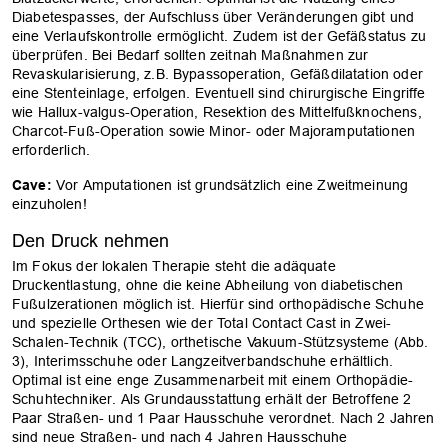
Diabetespasses, der Aufschluss über Veränderungen gibt und
eine Verlaufskontrolle ermöglicht. Zudem ist der Gefäßstatus zu
überprüfen. Bei Bedarf sollten zeitnah Maßnahmen zur
Revaskularisierung, z.B. Bypassoperation, Gefäßdilatation oder
eine Stenteinlage, erfolgen. Eventuell sind chirurgische Eingriffe
wie Hallux-valgus-Operation, Resektion des Mittelfußknochens,
Charcot-Fuß-Operation sowie Minor- oder Majoramputationen
erforderlich.
Cave:
Vor Amputationen ist grundsätzlich eine Zweitmeinung
einzuholen!
Den Druck nehmen
Im Fokus der lokalen Therapie steht die adäquate
Druckentlastung, ohne die keine Abheilung von diabetischen
Fußulzerationen möglich ist. Hierfür sind orthopädische Schuhe
und spezielle Orthesen wie der Total Contact Cast in Zwei-
Schalen-Technik (TCC), orthetische Vakuum-Stützsysteme (Abb.
OK
3), Interimsschuhe oder Langzeitverbandschuhe erhältlich.
Optimal ist eine enge Zusammenarbeit mit einem Orthopädie-
Schuhtechniker. Als Grundausstattung erhält der Betroffene 2
Paar Straßen- und 1 Paar Hausschuhe verordnet. Nach 2 Jahren
sind neue Straßen- und nach 4 Jahren Hausschuhe