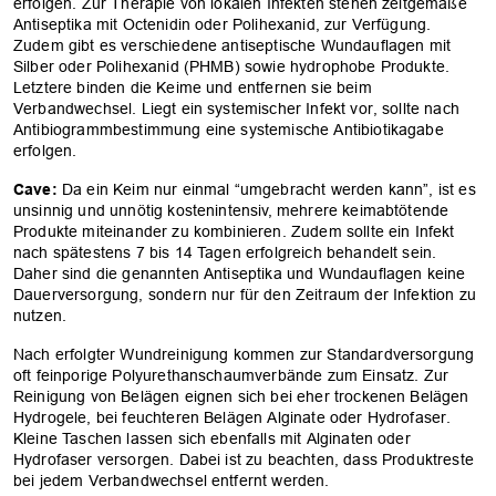
erfolgen. Zur Therapie von lokalen Infekten stehen zeitgemäße
Antiseptika mit Octenidin oder Polihexanid, zur Verfügung.
Zudem gibt es verschiedene antiseptische Wundauflagen mit
Silber oder Polihexanid (PHMB) sowie hydrophobe Produkte.
Letztere binden die Keime und entfernen sie beim
Verbandwechsel. Liegt ein systemischer Infekt vor, sollte nach
Antibiogrammbestimmung eine systemische Antibiotikagabe
erfolgen.
Cave:
Da ein Keim nur einmal “umgebracht werden kann”, ist es
unsinnig und unnötig kostenintensiv, mehrere keimabtötende
Produkte miteinander zu kombinieren. Zudem sollte ein Infekt
nach spätestens 7 bis 14 Tagen erfolgreich behandelt sein.
Daher sind die genannten Antiseptika und Wundauflagen keine
Dauerversorgung, sondern nur für den Zeitraum der Infektion zu
nutzen.
Nach erfolgter Wundreinigung kommen zur Standardversorgung
oft feinporige Polyurethanschaumverbände zum Einsatz. Zur
Reinigung von Belägen eignen sich bei eher trockenen Belägen
Hydrogele, bei feuchteren Belägen Alginate oder Hydrofaser.
Kleine Taschen lassen sich ebenfalls mit Alginaten oder
Hydrofaser versorgen. Dabei ist zu beachten, dass Produktreste
bei jedem Verbandwechsel entfernt werden.