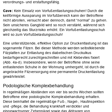
verordnungs- und erstattungsfähig.
Cave:
Kein Einsatz von Vorfußentlastungsschuhen! Durch die
keilförmige Aussparung im Vorfußbereich kann der Betroffene
nicht abrollen, versucht aber dennoch, damit “normal” zu gehen.
Sein unsicheres Gangbild wird so noch verstärkt, während sich
gleichzeitig das Sturzrisiko erhöht. Ein Vorfußentlastungsschuh
wird so zum Vorfußbelastungsschuh!
Eine unterstützende, effektive Option zur Druckentlastung ist das
sogenannte Filzen. Bei dieser Methode werden selbstklebende
Filzplatten zur Entlastung des diabetischen Druckulkus
bedarfsgerecht zurechtgeschnitten und mit Klebevlies fixiert
(Abb. 4a-d). Insbesondere, wenn der Betroffene ohne seine
entlastenden Schuhe in der Wohnung umhergeht, ist durch die
angebrachte Filzversorgung eine permanente Druckentlastung
gewährleistet.
Podologische Komplexbehandlung
In regelmäßigen Abständen von vier bis sechs Wochen sollten
Betroffene eine podologische Komplexbehandlung erhalten.
Diese beinhaltet die regelmäßige Fuß-, Nagel-, Hautinspektion
und -pflege, die Behandlung krankhaft verdickter und
eingewachsener Zehennägel sowie das Abtragen von