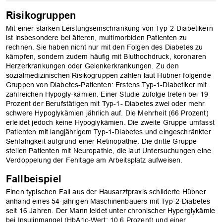
Risikogruppen
Mit einer starken Leistungseinschränkung von Typ-2-Diabetikern
ist insbesondere bei älteren, multimorbiden Patienten zu
rechnen. Sie haben nicht nur mit den Folgen des Diabetes zu
kämpfen, sondern zudem häufig mit Bluthochdruck, koronaren
Herzerkrankungen oder Gelenkerkrankungen. Zu den
sozialmedizinischen Risikogruppen zählen laut Hübner folgende
Gruppen von Diabetes-Patienten: Erstens Typ-1-Diabetiker mit
zahlreichen Hypogly-kämien. Einer Studie zufolge treten bei 19
Prozent der Berufstätigen mit Typ-1- Diabetes zwei oder mehr
schwere Hypoglykämien jährlich auf. Die Mehrheit (66 Prozent)
erleidet jedoch keine Hypoglykämien. Die zweite Gruppe umfasst
Patienten mit langjährigem Typ-1-Diabetes und eingeschränkter
Sehfähigkeit aufgrund einer Retinopathie. Die dritte Gruppe
stellen Patienten mit Neuropathie, die laut Untersuchungen eine
Verdoppelung der Fehltage am Arbeitsplatz aufweisen.
Fallbeispiel
Einen typischen Fall aus der Hausarztpraxis schilderte Hübner
anhand eines 54-jährigen Maschinenbauers mit Typ-2-Diabetes
seit 16 Jahren. Der Mann leidet unter chronischer Hyperglykämie
bei Insulinmangel (HbA1c-Wert: 10,6 Prozent) und einer