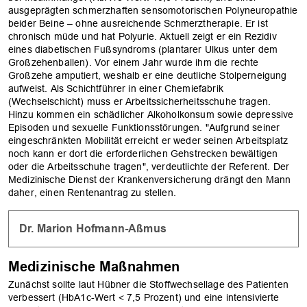
ausgeprägten schmerzhaften sensomotorischen Polyneuropathie
beider Beine – ohne ausreichende Schmerztherapie. Er ist
chronisch müde und hat Polyurie. Aktuell zeigt er ein Rezidiv
eines diabetischen Fußsyndroms (plantarer Ulkus unter dem
Großzehenballen). Vor einem Jahr wurde ihm die rechte
Großzehe amputiert, weshalb er eine deutliche Stolperneigung
aufweist. Als Schichtführer in einer Chemiefabrik
(Wechselschicht) muss er Arbeitssicherheitsschuhe tragen.
Hinzu kommen ein schädlicher Alkoholkonsum sowie depressive
Episoden und sexuelle Funktionsstörungen. "Aufgrund seiner
eingeschränkten Mobilität erreicht er weder seinen Arbeitsplatz
noch kann er dort die erforderlichen Gehstrecken bewältigen
oder die Arbeitsschuhe tragen", verdeutlichte der Referent. Der
Medizinische Dienst der Krankenversicherung drängt den Mann
daher, einen Rentenantrag zu stellen.
Dr. Marion Hofmann-Aßmus
OK
Medizinische Maßnahmen
Zunächst sollte laut Hübner die Stoffwechsellage des Patienten
verbessert (HbA1c-Wert < 7,5 Prozent) und eine intensivierte