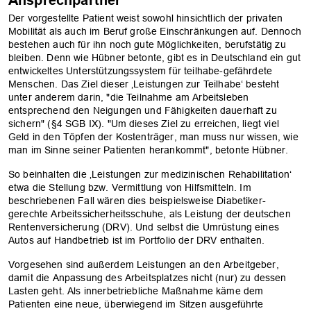
Der vorgestellte Patient weist sowohl hinsichtlich der privaten
Mobilität als auch im Beruf große Einschränkungen auf. Dennoch
bestehen auch für ihn noch gute Möglichkeiten, berufstätig zu
bleiben. Denn wie Hübner betonte, gibt es in Deutschland ein gut
entwickeltes Unterstützungssystem für teilhabe-gefährdete
Menschen. Das Ziel dieser ‚Leistungen zur Teilhabe‘ besteht
unter anderem darin, "die Teilnahme am Arbeitsleben
entsprechend den Neigungen und Fähigkeiten dauerhaft zu
sichern" (§4 SGB IX). "Um dieses Ziel zu erreichen, liegt viel
Geld in den Töpfen der Kostenträger, man muss nur wissen, wie
man im Sinne seiner Patienten herankommt", betonte Hübner.
So beinhalten die ‚Leistungen zur medizinischen Rehabilitation‘
etwa die Stellung bzw. Vermittlung von Hilfsmitteln. Im
beschriebenen Fall wären dies beispielsweise Diabetiker-
gerechte Arbeitssicherheitsschuhe, als Leistung der deutschen
Rentenversicherung (DRV). Und selbst die Umrüstung eines
Autos auf Handbetrieb ist im Portfolio der DRV enthalten.
Vorgesehen sind außerdem Leistungen an den Arbeitgeber,
damit die Anpassung des Arbeitsplatzes nicht (nur) zu dessen
Lasten geht. Als innerbetriebliche Maßnahme käme dem
Patienten eine neue, überwiegend im Sitzen ausgeführte