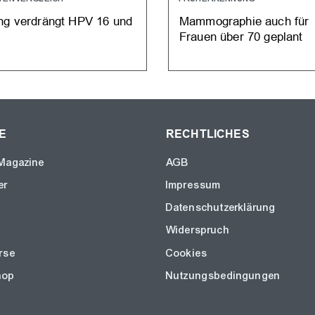
ng verdrängt HPV 16 und
Mammographie auch für
Frauen über 70 geplant
E
RECHTLICHES
Magazine
AGB
er
Impressum
Datenschutzerklärung
Widerspruch
rse
Cookies
hop
Nutzungsbedingungen