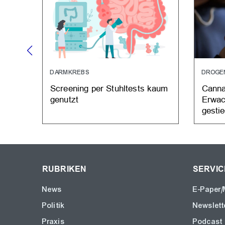
DARMKREBS
DROGEN
Screening per Stuhltests kaum
Canna
genutzt
Erwac
gesti
RUBRIKEN
SERVIC
News
E-Paper/
Politik
Newslett
Praxis
Podcast