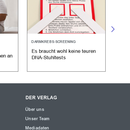
DARMKREBS-SCREENING
BLUT
Es braucht wohl keine teuren
3,5 
hen an
DNA-Stuhltests
spen
DER VERLAG
Über uns
Unser Team
Mediadaten