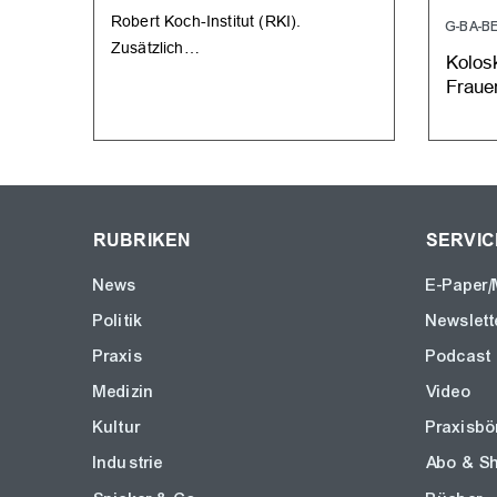
Robert Koch-Institut (RKI).
G-BA-B
Zusätzlich…
Kolosk
Fraue
RUBRIKEN
SERVIC
News
E-Paper/
Politik
Newslett
Praxis
Podcast
Medizin
Video
Kultur
Praxisbö
Industrie
Abo & S