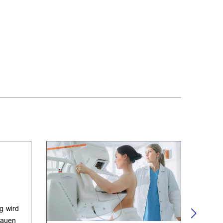
n
g wird
rauen