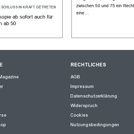
zwischen 50 und 75 ein Recht
ESCHLUSS IN KRAFT GETRETEN
eine…
opie ab sofort auch für
n ab 50
E
RECHTLICHES
Magazine
AGB
er
Impressum
Datenschutzerklärung
Widerspruch
rse
Cookies
hop
Nutzungsbedingungen