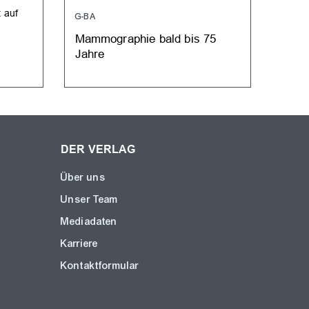
 auf
G-BA
FRÜH
Mammographie bald bis 75
Mamm
Jahre
Frau
DER VERLAG
Über uns
Unser Team
Mediadaten
Karriere
Kontaktformular