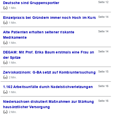
Seite 12
Deutsche sind Gruppensportler
1 Min.
Seite 14
Einzelpraxis bei Gründern immer noch Hoch im Kurs
1 Min.
Seite 14
Alte Patienten erhalten seltener riskante
Medikamente
1 Min.
Seite 14
DEGAM: Mit Prof. Erika Baum erstmals eine Frau an
der Spitze
1 Min.
Seite 15
Zervixkarzinom: G-BA setzt auf Kombiuntersuchung
2 Min.
Seite 16
1.162 Arbeitsunfälle durch Nadelstichverletzungen
1 Min.
Seite 16
Niedersachsen diskutiert Maßnahmen zur Stärkung
hausärztlicher Versorgung
2 Min.