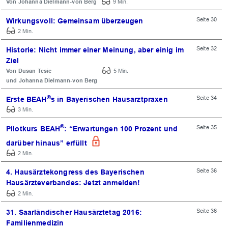
Johanna Dielmann-von Berg
9 Min.
Seite 30
Wirkungsvoll: Gemeinsam überzeugen
2 Min.
Seite 32
Historie: Nicht immer einer Meinung, aber einig im
Ziel
Dusan Tesic
5 Min.
Johanna Dielmann-von Berg
®
Seite 34
Erste BEAH
s in Bayerischen Hausarztpraxen
3 Min.
®
Seite 35
Pilotkurs BEAH
: “Erwartungen 100 Prozent und
darüber hinaus” erfüllt
2 Min.
Seite 36
4. Hausärztekongress des Bayerischen
Hausärzteverbandes: Jetzt anmelden!
2 Min.
Seite 36
31. Saarländischer Hausärztetag 2016:
Familienmedizin