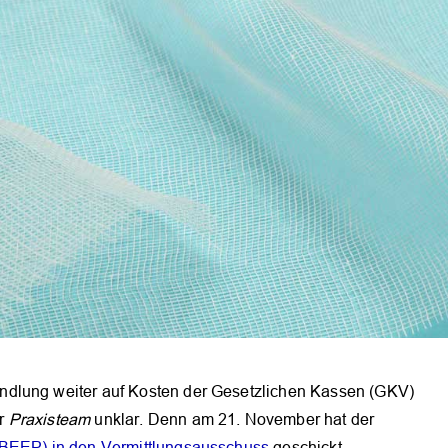
ndlung weiter auf Kosten der Gesetzlichen Kassen (GKV)
er
Praxisteam
unklar. Denn am 21. November hat der
(BEEP) in den Vermittlungsausschuss
geschickt.