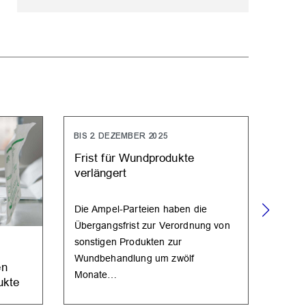
BIS 2. DEZEMBER 2025
Frist für Wundprodukte
verlängert
Die Ampel-Parteien haben die
Übergangsfrist zur Verordnung von
sonstigen Produkten zur
G-BA
Wundbehandlung um zwölf
en
Honi
Monate…
ukte
kein