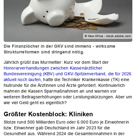
© New Africa - stock.adobe.com
Die Finanzlöcher in der GKV sind immens - wirksame
Strukturreformen sind dringend nötig.
Jährlich grüßt das Murmeltier: Kurz vor dem Start der
Honorarverhandlungen zwischen Kassenärztlicher
Bundesvereinigung (KBV) und GKV-Spitzenverband, die für 2026
aktuell noch laufen,
hatte die Techniker Krankenkasse (TK) eine
Nullrunde für die Ärztinnen und Ärzte gefordert. Kontinuierlich
mahnen die Kassen Sparmaßnahmen an und warnen vor
weiteren Beitragserhöhungen oder Leistungskürzungen. Aber um
wie viel Geld geht es eigentlich?
Größter Kostenblock: Kliniken
Stolze rund 500 Milliarden Euro oder 6.000 Euro je Einwohnerin
bzw. Einwohner gab Deutschland im Jahr 2023 für die
Gesundheit aus. Während 2024 die Gesamteinnahmen in der