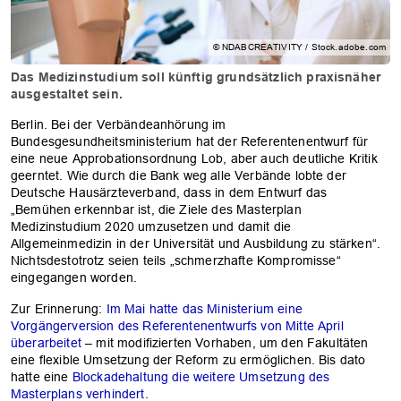
© NDABCREATIVITY / Stock.adobe.com
Das Medizinstudium soll künftig grundsätzlich praxisnäher
ausgestaltet sein.
Berlin. Bei der Verbändeanhörung im
Bundesgesundheitsministerium hat der Referentenentwurf für
eine neue Approbationsordnung Lob, aber auch deutliche Kritik
geerntet. Wie durch die Bank weg alle Verbände lobte der
Deutsche Hausärzteverband, dass in dem Entwurf das
„Bemühen erkennbar ist, die Ziele des Masterplan
Medizinstudium 2020 umzusetzen und damit die
Allgemeinmedizin in der Universität und Ausbildung zu stärken“.
Nichtsdestotrotz seien teils „schmerzhafte Kompromisse“
eingegangen worden.
Zur Erinnerung:
Im Mai hatte das Ministerium eine
Vorgängerversion des Referentenentwurfs von Mitte April
überarbeitet
– mit modifizierten Vorhaben, um den Fakultäten
eine flexible Umsetzung der Reform zu ermöglichen. Bis dato
hatte eine
Blockadehaltung die weitere Umsetzung des
Masterplans verhindert
.