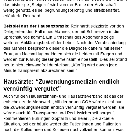
das bisherige „Steigern“ wird von der Breite der Ärzteschaft
wenig genutzt, es sei begründungspflichtig und streitbehaftet,
erläuterte Reinhardt.
Beispiel aus der Hausarztpraxis:
Reinhardt skizzierte vor den
Delegierten den Fall eines Mannes, der mit Schmerzen in die
Sprechstunde kommt. Ein Ultraschall des Abdomens zeige
weiteren Abklärungsbedarf der Leber. Nach der Verabschiedung
des Mannes bespreche dieser die Diagnose daheim mit seiner
Frau, am Nachmittag meldeten sich die beiden mit Fragen und
werden zur Klärung dieser gemeinsam einbestellt. Dies sei Stand
heute nicht einwandfrei darstellbar. „Künftig wird davon jede
Minute transparent abzurechnen sein.“
Hausärzte: “Zuwendungsmedizin endlich
vernünftig vergütet”
Auch für den Hausärztinnen- und Hausärzteverband ist das der
entscheidende Mehrwert: „Mit der neuen GOÄ würde nicht nur
die Zuwendungsmedizin endlich vernünftig vergütet werden, sie
würde auch für Transparenz und Rechtssicherheit sorgen“,
kommentieren Buhlinger-Göpfarth und Beier. „Die aktuelle
Situation, bei der häufig weder die Patientinnen und Patienten
noch die Kolleginnen und Kollegen nachvollziehen können, was