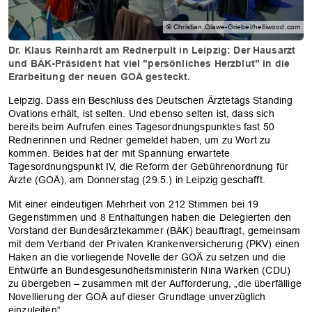
© Christian Glawe-Griebel/helliwood.com
Dr. Klaus Reinhardt am Rednerpult in Leipzig: Der Hausarzt
und BÄK-Präsident hat viel "persönliches Herzblut" in die
Erarbeitung der neuen GOÄ gesteckt.
Leipzig. Dass ein Beschluss des Deutschen Ärztetags Standing
Ovations erhält, ist selten. Und ebenso selten ist, dass sich
bereits beim Aufrufen eines Tagesordnungspunktes fast 50
Rednerinnen und Redner gemeldet haben, um zu Wort zu
kommen. Beides hat der mit Spannung erwartete
Tagesordnungspunkt IV, die Reform der Gebührenordnung für
Ärzte (GOÄ), am Donnerstag (29.5.) in Leipzig geschafft.
Mit einer eindeutigen Mehrheit von 212 Stimmen bei 19
Gegenstimmen und 8 Enthaltungen haben die Delegierten den
Vorstand der Bundesärztekammer (BÄK) beauftragt, gemeinsam
mit dem Verband der Privaten Krankenversicherung (PKV) einen
Haken an die vorliegende Novelle der GOÄ zu setzen und die
Entwürfe an Bundesgesundheitsministerin Nina Warken (CDU)
zu übergeben – zusammen mit der Aufforderung, „die überfällige
Novellierung der GOÄ auf dieser Grundlage unverzüglich
einzuleiten“.