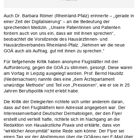
Auch Dr. Barbara Römer (Rheinland-Pfalz) erinnerte – „gerade in
einer Zeit der Digitalisierung“ – an die Bedeutung der
sprechenden Medizin. „Unsere Patientinnen und Patienten
fordern auch von uns ein, dass wir mit ihnen sprechen“,
beobachtet die Vorsitzende des Hausärztinnen- und
Hausärzteverbandes Rheinland-Pfalz. „Nehmen wir die neue
GOÄ auch als Auftrag, gut mit ihnen zu sprechen.“
Für tiefgehende Kritik haben anonyme Flugblätter mit der
Aufforderung, gegen die GOÄ zu stimmen, gesorgt. Diese waren
am Vortag in Leipzig ausgelegt worden. Prof. Bernd Haubitz
(Niedersachsen) nannte dies eine „dem Ärzteparlament
unwürdige Methode“ und Teil von „Pressionen“, wie er sie in 25
Jahren Berufspolitik nicht erlebt habe.
Die Kritik der Delegierten richtete sich unter anderem daran,
dass auf den Flugblättern kein Adressat angegeben war. Der
Interessenverband Deutscher Dermatologen, der den Flyer
erstellt und verteilt hatte, richtete sich im Nachgang an die
Redaktion von
Hausärztliche Praxis
und erklärte, dass von
“wirklicher Anonymität” keine Rede sein könne: Der Flyer sei
einen Tag vor der Abstimmung über die GOÄneu per E-Mail über