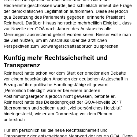
Rednerliste geschlossen wurde, ließ schließlich erneut die Frage
der demokratischen Legitimation aufkommen. Diese sei jedoch
qua Besetzung des Parlaments gegeben, erinnerte Präsident
Reinhardt. Darüber hinaus herrschte mehrheitlich Einigkeit, dass
zur Novelle der GOÄ nach Jahren des Austauschs alle
Meinungen ausreichend gehört worden seien. Besser wolle man
die Zeit nutzen, um im Anschluss über die ärztlichen
Perspektiven zum Schwangerschaftsabbruch zu sprechen.
Künftig mehr Rechtssicherheit und
Transparenz
Reinhardt hatte schon vor dem Start der emotionalen Debatte
vor einem beschädigten Ansehen der deutschen Ärzteschaft in
Bezug auf ihre politische Handlungsfähigkeit gewarnt.
„Persönlich beleidigt“ wäre er bei einem anderen
Abstimmungsergebnis jedoch nicht gewesen, betonte er.
Reinhardt hatte das Dekadenprojekt der GOÄ-Novelle 2017
übernommen und seitdem auch „viel persönliches Herzblut“
hineingesteckt, wie er am Donnerstag vor dem Plenum
unterstrich.
Für ihn persönlich sei die neue Rechtssicherheit und
Transparenz der entscheidende Mehrwert der neuen GOÄ. Denn