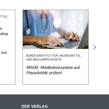
ITTEL
es
frei
l und
BUNDESINSTITUT FÜR ARZNEIMITTEL
ARZNE
UND MEDIZINPRODUKTE
Bund
BfArM: Medikationspläne auf
Betä
Plausibilität prüfen!
Cann
DER VERLAG