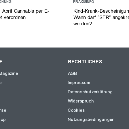
DNUNG
PRAXISINFO
. April Cannabis per E-
Kind-Krank-Bescheinigun
t verordnen
Wann darf “SER” angekr
werden?
E
RECHTLICHES
Magazine
AGB
er
Impressum
Datenschutzerklärung
Widerspruch
rse
Cookies
hop
Nutzungsbedingungen