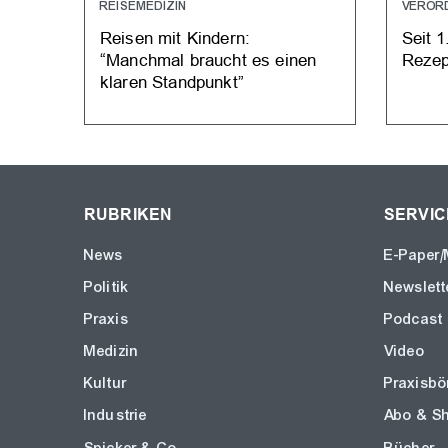
REISEMEDIZIN
VEROR
Reisen mit Kindern:
Seit 1
“Manchmal braucht es einen
Rezep
klaren Standpunkt”
RUBRIKEN
SERVIC
News
E-Paper/
Politik
Newslett
Praxis
Podcast
Medizin
Video
Kultur
Praxisbö
Industrie
Abo & S
Spicker & Co
Bücher