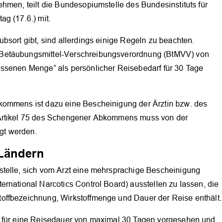
hmen, teilt die Bundesopiumstelle des Bundesinstituts für
g (17.6.) mit.
bsort gibt, sind allerdings einige Regeln zu beachten.
 Betäubungsmittel-Verschreibungsverordnung (BtMVV) von
essenen Menge” als persönlicher Reisebedarf für 30 Tage
kommens ist dazu eine Bescheinigung der Ärztin bzw. des
 Artikel 75 des Schengener Abkommens muss von der
gt werden.
 Ländern
stelle, sich vom Arzt eine mehrsprachige Bescheinigung
OK
rnational Narcotics Control Board) ausstellen zu lassen, die
offbezeichnung, Wirkstoffmenge und Dauer der Reise enthält.
n für eine Reisedauer von maximal 30 Tagen vorgesehen und