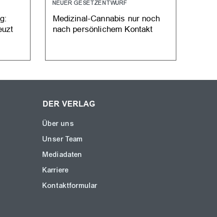
NEUER GESETZENTWURF
LIEF
g:
Medizinal-Cannabis nur noch
BfArM
euzt
nach persönlichem Kontakt
Vers
DER VERLAG
Über uns
Unser Team
Mediadaten
Karriere
Kontaktformular