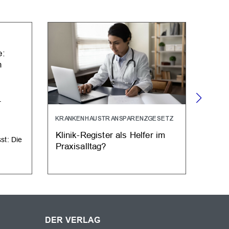
BFAR
e:
Aktu
n
veröf
Die e
r
GM Ve
Bundes
KRANKENHAUSTRANSPARENZGESETZ
Mediz
Klinik-Register als Helfer im
st: Die
Praxisalltag?
DER VERLAG