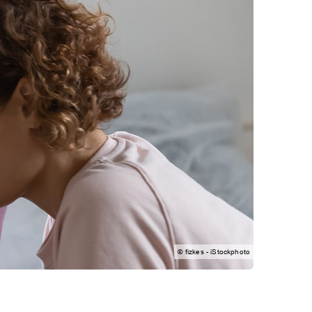
© fizkes - iStockphoto