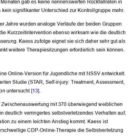
Monaten gab es keine nennenswerten Rückfallraten in
kein signifikanter Unterschied zur Kontrollgruppe mehr.
ier Jahre wurden analoge Verläufe der beiden Gruppen
 die Kurzzeitintervention ebenso wirksam wie die deutlich
serung. Kaess zufolge eignet sie sich daher sehr gut als
nkt weitere Therapiesitzungen erforderlich sein können.
ne Online-Version für Jugendliche mit NSSV entwickelt.
lierten Studie (STAR, Self-injury: Treatment, Assessment,
on untersucht
[13]
.
ner Zwischenauswertung mit 370 überwiegend weiblichen
n deutlich verringertes selbstverletzendes Verhalten auf,
tion zu einem leichten Anstieg kommt. Kaess ist
ederschwellige CDP-Online-Therapie die Selbstverletzung