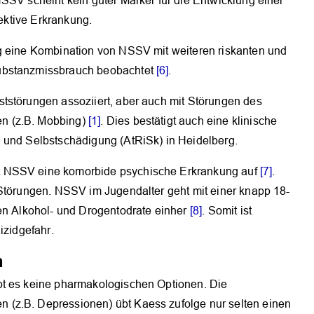
SSV scheint kein guter Marker für die Entwicklung einer
fektive Erkrankung.
g eine Kombination von NSSV mit weiteren riskanten und
Substanzmissbrauch beobachtet
[6]
.
tstörungen assoziiert, aber auch mit Störungen des
n (z.B. Mobbing)
[1]
. Dies bestätigt auch eine klinische
 und Selbstschädigung (AtRiSk) in Heidelberg.
t NSSV eine komorbide psychische Erkrankung auf
[7]
.
 Störungen. NSSV im Jugendalter geht mit einer knapp 18-
ten Alkohol- und Drogentodrate einher
[8]
. Somit ist
izidgefahr.
n
bt es keine pharmakologischen Optionen. Die
(z.B. Depressionen) übt Kaess zufolge nur selten einen