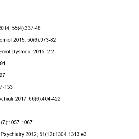
2014; 55(4):337-48
demiol 2015; 50(6):973-82
 Emot Dysregul 2015; 2:2
-91
-67
27-133
ychiatr 2017; 66(6):404-422
1(7):1057-1067
 Psychiatry 2012; 51(12):1304-1313.e3