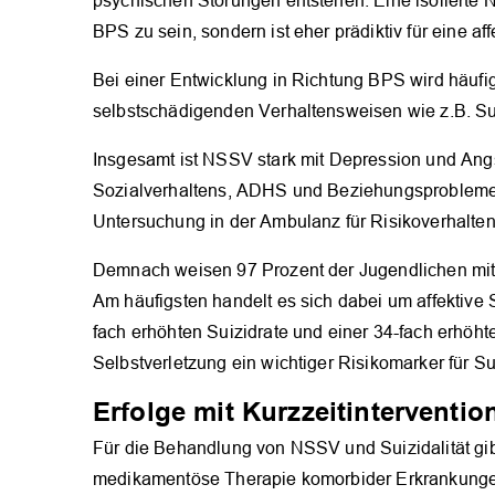
psychischen Störungen entstehen. Eine isolierte N
BPS zu sein, sondern ist eher prädiktiv für eine af
Bei einer Entwicklung in Richtung BPS wird häufi
selbstschädigenden Verhaltensweisen wie z.B. 
Insgesamt ist NSSV stark mit Depression und Angs
Sozialverhaltens, ADHS und Beziehungsprobleme
Untersuchung in der Ambulanz für Risikoverhalten
Demnach weisen 97 Prozent der Jugendlichen mi
Am häufigsten handelt es sich dabei um affektive
fach erhöhten Suizidrate und einer 34-fach erhöh
Selbstverletzung ein wichtiger Risikomarker für Su
Erfolge mit Kurzzeitinterventio
Für die Behandlung von NSSV und Suizidalität gi
medikamentöse Therapie komorbider Erkrankungen 