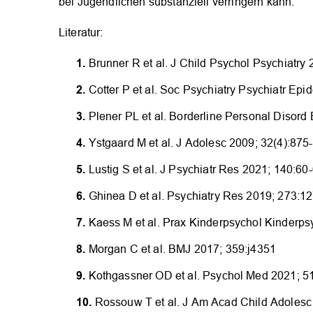
bei Jugendlichen substanziell verringern kann.
Literatur:
Brunner R et al. J Child Psychol Psychiatry 
Cotter P et al. Soc Psychiatry Psychiatr Epi
Plener PL et al. Borderline Personal Disord
Ystgaard M et al. J Adolesc 2009; 32(4):875
Lustig S et al. J Psychiatr Res 2021; 140:60
Ghinea D et al. Psychiatry Res 2019; 273:1
Kaess M et al. Prax Kinderpsychol Kinderps
Morgan C et al. BMJ 2017; 359:j4351
Kothgassner OD et al. Psychol Med 2021; 5
Rossouw T et al. J Am Acad Child Adolesc