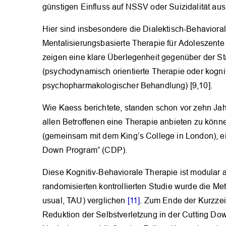
günstigen Einfluss auf NSSV oder Suizidalität au
Hier sind insbesondere die Dialektisch-Behaviora
Mentalisierungsbasierte Therapie für Adoleszente 
zeigen eine klare Überlegenheit gegenüber der St
(psychodynamisch orientierte Therapie oder kognit
psychopharmakologischer Behandlung) [9,10].
Wie Kaess berichtete, standen schon vor zehn Ja
allen Betroffenen eine Therapie anbieten zu kön
(gemeinsam mit dem King’s College in London), ein
Down Program” (CDP).
Diese Kognitiv-Behaviorale Therapie ist modular 
randomisierten kontrollierten Studie wurde die Me
usual, TAU) verglichen
[11]
. Zum Ende der Kurzzeit
Reduktion der Selbstverletzung in der Cutting Dow