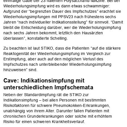
einmalige Gabe der 23-valenten Polysaccharid-Vakzine. Bei der
Wiederholungsimpfung wird es dann etwas schwammiger:
Aufgrund der “begrenzten Dauer des Impfschutzes” erachtet sie
Wiederholungsimpfungen mit PPSV23 nach frühestens sechs
Jahren “nach individueller Indikationsstellung” für sinnvoll. “Damit
bleibt die Entscheidung darüber, wer die Wiederholungsimpfung
nach sechs Jahren bekommt, letztlich den Hausärzten
überlassen”, konstatierte Schelling.
Zu beachten ist laut STIKO, dass die Patienten “auf die stärkere
Reaktogenität der Wiederholungsimpfung im Vergleich zur
Erstimpfung, aber auch auf den möglichen Verlust des
OK
Impfschutzes nach unterbleibender Wiederholungsimpfung
hinzuweisen” sind.
Cave: Indikationsimpfung mit
unterschiedlichen Impfschemata
Neben der Standardimpfung rät die STIKO zur
Indikationsimpfung – bei allen Personen mit bestimmten
Risikofaktoren für schwere Pneumokokken-Erkrankungen,
unabhängig von ihrem Alter. Darunter fallen Patienten mit
chronischen Grunderkrankungen oder solche mit erhöhtem
Risiko für einen schweren Krankheitsverlauf.