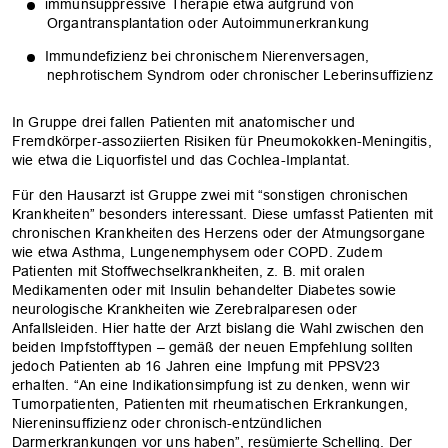
immunsuppressive Therapie etwa aufgrund von
Organtransplantation oder Autoimmunerkrankung
Immundefizienz bei chronischem Nierenversagen,
nephrotischem Syndrom oder chronischer Leberinsuffizienz
In Gruppe drei fallen Patienten mit anatomischer und
Fremdkörper-assoziierten Risiken für Pneumokokken-Meningitis,
wie etwa die Liquorfistel und das Cochlea-Implantat.
Für den Hausarzt ist Gruppe zwei mit “sonstigen chronischen
Krankheiten” besonders interessant. Diese umfasst Patienten mit
chronischen Krankheiten des Herzens oder der Atmungsorgane
wie etwa Asthma, Lungenemphysem oder COPD. Zudem
Patienten mit Stoffwechselkrankheiten, z. B. mit oralen
Medikamenten oder mit Insulin behandelter Diabetes sowie
neurologische Krankheiten wie Zerebralparesen oder
Anfallsleiden. Hier hatte der Arzt bislang die Wahl zwischen den
beiden Impfstofftypen – gemäß der neuen Empfehlung sollten
jedoch Patienten ab 16 Jahren eine Impfung mit PPSV23
erhalten. “An eine Indikationsimpfung ist zu denken, wenn wir
Tumorpatienten, Patienten mit rheumatischen Erkrankungen,
Niereninsuffizienz oder chronisch-entzündlichen
Darmerkrankungen vor uns haben”, resümierte Schelling. Der