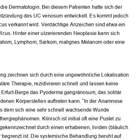
e die Dermatologin. Bei diesem Patienten hatte sich der
Entzündung des UC venosum entwickelt. Es kommt jedoch
lcus verkannt wird. Verdächtige Anzeichen sind etwa ein
cus. Hinter einer ulzerierenden Neoplasie kann sich
saliom, Lymphom, Sarkom, malignes Melanom oder eine
ung zeichnen sich durch eine ungewöhnliche Lokalisation
läre Therapie, rezidivieren schnell und lassen keine
e Erfurt-Berge das Pyoderma gangränosum, das solitär
denen Körperstellen auftreten kann. “In der Anamnese
 aus dem sich eine sehr schnell wachsende Wunde
hergiephänomen. Klinisch ist initial oft eine Pustel zu
 gekennzeichnet durch einen erhabenen, lividen (bläulich
r begrenzt ist. Die systemische Behandlung beruht auf