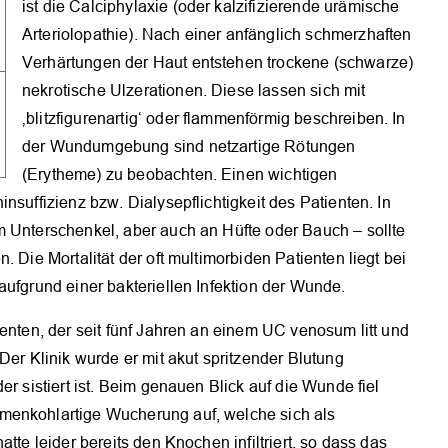
ist die Calciphylaxie (oder kalzifizierende urämische
Arteriolopathie). Nach einer anfänglich schmerzhaften
Verhärtungen der Haut entstehen trockene (schwarze)
nekrotische Ulzerationen. Diese lassen sich mit
‚blitzfigurenartig‘ oder flammenförmig beschreiben. In
der Wundumgebung sind netzartige Rötungen
(Erytheme) zu beobachten. Einen wichtigen
nsuffizienz bzw. Dialysepflichtigkeit des Patienten. In
m Unterschenkel, aber auch an Hüfte oder Bauch – sollte
 Die Mortalität der oft multimorbiden Patienten liegt bei
aufgrund einer bakteriellen Infektion der Wunde.
ienten, der seit fünf Jahren an einem UC venosum litt und
Der Klinik wurde er mit akut spritzender Blutung
er sistiert ist. Beim genauen Blick auf die Wunde fiel
menkohlartige Wucherung auf, welche sich als
tte leider bereits den Knochen infiltriert, so dass das