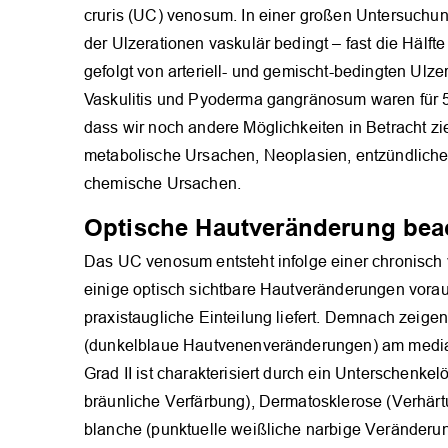
cruris (UC) venosum. In einer großen Untersuchu
der Ulzerationen vaskulär bedingt – fast die Hälf
gefolgt von arteriell- und gemischt-bedingten Ulzer
Vaskulitis und Pyoderma gangränosum waren für 5 
dass wir noch andere Möglichkeiten in Betracht z
metabolische Ursachen, Neoplasien, entzündliche
chemische Ursachen.
Optische Hautveränderung bea
Das UC venosum entsteht infolge einer chronisch
einige optisch sichtbare Hautveränderungen vora
praxistaugliche Einteilung liefert. Demnach zeig
(dunkelblaue Hautvenenveränderungen) am medial
Grad II ist charakterisiert durch ein Unterschenk
bräunliche Verfärbung), Dermatosklerose (Verhär
blanche (punktuelle weißliche narbige Veränderun