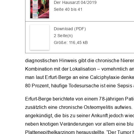
Der Hausarzt 04/2019
Seite 40 bis 41
Download (PDF)
2 Seite(n)
Größe: 116,45 kB
diagnostischen Hinweis gibt die chronische Niereni
Kombination mit der Lokalisation – vornehmlich a
man laut Erfurt-Berge an eine Calciphylaxie denken.
80 Prozent, häufige Todesursache ist eine Sepsis 
Erfurt-Berge berichtete von einem 78-jährigen Pat
zusätzlich eine chronische Osteomyelitis aufwies. 
angekündigt, die bis zu seiner Ankunft jedoch wied
neben knotigen Veränderungen vor allem eine blu
Plattenepithelkarzinom herausstellte. “Der Tumor ha