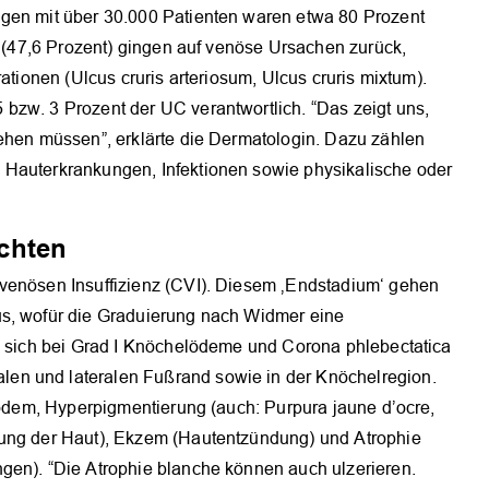
ngen mit über 30.000 Patienten waren etwa 80 Prozent
te (47,6 Prozent) gingen auf venöse Ursachen zurück,
ationen (Ulcus cruris arteriosum, Ulcus cruris mixtum).
bzw. 3 Prozent der UC verantwortlich. “Das zeigt uns,
iehen müssen”, erklärte die Dermatologin. Dazu zählen
 Hauterkrankungen, Infektionen sowie physikalische oder
chten
 venösen Insuffizienz (CVI). Diesem ‚Endstadium‘ gehen
us, wofür die Graduierung nach Widmer eine
en sich bei Grad I Knöchelödeme und Corona phlebectatica
en und lateralen Fußrand sowie in der Knöchelregion.
elödem, Hyperpigmentierung (auch: Purpura jaune d’ocre,
tung der Haut), Ekzem (Hautentzündung) und Atrophie
gen). “Die Atrophie blanche können auch ulzerieren.