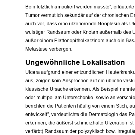
Bein letztlich amputiert werden musste”, erläutert
Tumor vermutlich sekundär auf der chronischen 
auch vor, dass eine ulzerierende Neoplasie als U
wulstiger Randsaum oder Knoten außerhalb des Ul
außer einem Plattenepithelkarzinom auch ein Ba
Metastase verbergen.
Ungewöhnliche Lokalisation
Ulcera aufgrund einer entzündlichen Hauterkrank
aus, zeigen kein Ansprechen auf die übliche vasku
klassische Ursache erkennen. Als Beispiel nannt
oder multipel am Unterschenkel sowie an verschie
berichten die Patienten häufig von einem Stich,
entwickelt”, verdeutlichte die Dermatologin das Pat
erkennen, die äußerst schmerzhafte Ulzeration ist
verfärbt) Randsaum der polyzyklisch bzw. irregulä