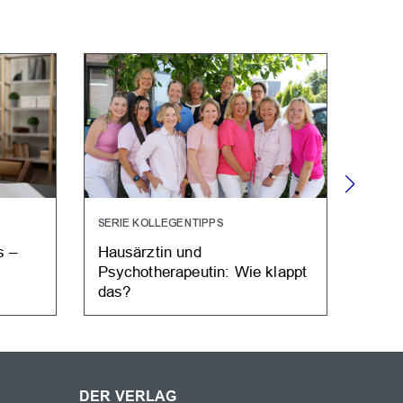
SERIE KOLLEGENTIPPS
ENDO
s –
Hausärztin und
Fach
Psychotherapeutin: Wie klappt
Selb
das?
DER VERLAG