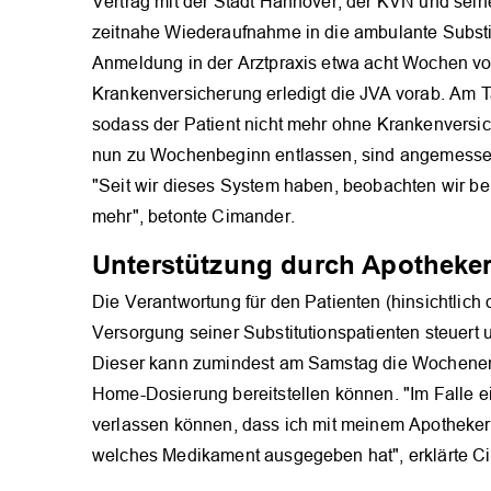
Vertrag mit der Stadt Hannover, der KVN und sein
zeitnahe Wiederaufnahme in die ambulante Substitu
Anmeldung in der Arztpraxis etwa acht Wochen vor 
Krankenversicherung erledigt die JVA vorab. Am 
sodass der Patient nicht mehr ohne Krankenvers
nun zu Wochenbeginn entlassen, sind angemessen s
"Seit wir dieses System haben, beobachten wir be
mehr", betonte Cimander.
Unterstützung durch Apotheke
Die Verantwortung für den Patienten (hinsichtlich 
Versorgung seiner Substitutionspatienten steuert u
Dieser kann zumindest am Samstag die Wochenen
Home-Dosierung bereitstellen können. "Im Falle e
verlassen können, dass ich mit meinem Apotheke
welches Medikament ausgegeben hat", erklärte C