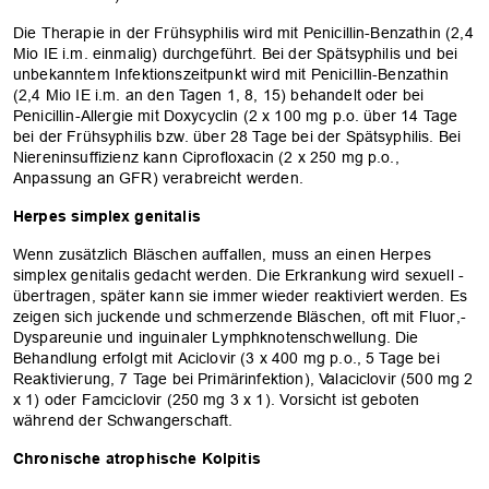
Die Therapie in der Frühsyphilis wird mit Penicillin-Benzathin (2,4
Mio IE i.m. einmalig) durchgeführt. Bei der Spätsyphilis und bei
unbekanntem Infektionszeitpunkt wird mit Penicillin-Benzathin
(2,4 Mio IE i.m. an den Tagen 1, 8, 15) behandelt oder bei
Penicillin-Allergie mit Doxycyclin (2 x 100 mg p.o. über 14 Tage
bei der Frühsyphilis bzw. über 28 Tage bei der Spätsyphilis. Bei
Niereninsuffizienz kann Ciprofloxacin (2 x 250 mg p.o.,
Anpassung an GFR) verabreicht werden.
Herpes simplex genitalis
Wenn zusätzlich Bläschen auffallen, muss an einen Herpes
simplex genitalis gedacht werden. Die Erkrankung wird sexuell ­
OK
übertragen, später kann sie immer wieder ­reaktiviert werden. Es
zeigen sich juckende und schmerzende Bläschen, oft mit Fluor,­
Dyspareunie und inguinaler Lymphknotenschwellung. Die
Behandlung erfolgt mit Aciclovir ­­(3 x 400 mg p.o., 5 Tage bei
Reaktivierung, 7 Tage bei Primärinfektion), Valaciclovir (500 mg 2
x 1) oder Famciclovir (250 mg 3 x 1). Vorsicht ist geboten
während der Schwangerschaft.
Chronische atrophische Kolpitis