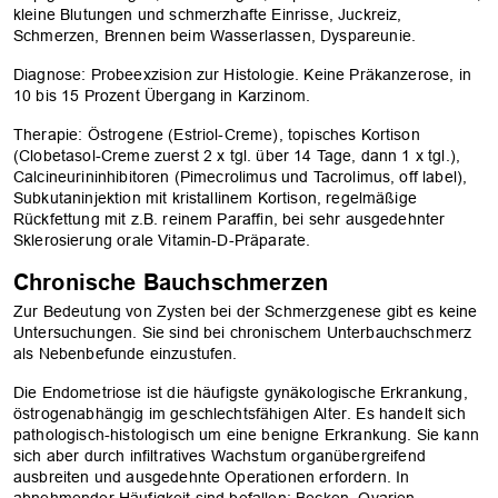
kleine Blutungen und schmerzhafte Einrisse, Juckreiz,
Schmerzen, Brennen beim Wasserlassen, Dyspareunie.
Diagnose: Probeexzision zur Histologie. Keine Präkanzerose, in
10 bis 15 Prozent Übergang in Karzinom.
Therapie: Östrogene (Estriol-­Creme), topisches Kortison
(Clobetasol-Creme zuerst 2 x tgl. über 14 Tage, dann 1 x tgl.),
Calcineurin­inhibitoren (Pimecrolimus und Tacrolimus, off label),
Subkutaninjektion mit kristallinem Kortison, regelmäßige
Rückfettung mit z.B. reinem Paraffin, bei sehr ausgedehnter
Sklerosierung orale Vitamin-D-Präparate.
Chronische Bauchschmerzen
Zur Bedeutung von Zysten bei der Schmerzgenese gibt es keine
Untersuchungen. Sie sind bei chronischem Unterbauchschmerz
als Nebenbefunde einzustufen.
Die Endometriose ist die häufigste gynäkologische Erkrankung,
östrogenabhängig im geschlechtsfähigen Alter. Es handelt sich
pathologisch-histologisch um ­eine benigne Erkrankung. Sie kann
sich aber durch infiltratives Wachstum organ­übergreifend
ausbreiten und ausgedehnte Operationen erfordern. In
abnehmender Häufigkeit sind befallen: Becken, Ovarien,