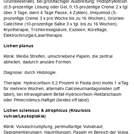
Grünteeextrakt), bei großflächiger Ausbreitung: Podophyllotoxin
(0,5-prozentige Lösung oder Gel, 0,15-prozentige Creme 2 x tgl.
über 3 Tage, dann 4 Tage Pause, 4 Zyklen), Imiquimod (5-
prozentige Creme ­3 x pro Woche bis zu 16 Wochen), Grüntee-
Catechine (10-prozentige Salbe 3 x tgl. bis zu 16 Wochen),
Kryotherapie, Trichloressigsäure,­ Exzision, Kürettage,
Elektrochirurgie/Lasertherapie.
Lichen planus
Klinik: Weiße Streifen, umschriebene Papeln, die zentral
abheilen, dadurch anuläre Formen.
Diagnose: durch Histologie.
Therapie: Hydrocortison 0,2 Prozent in Pasta zinci mollis 1 x/Tag
für mehrere Wochen, alternativ Calcineurinantagonisten (off
label), bei intravaginalem Befall Hydrocortison-Rektalschaum
oder Pimecrolimus-Haftgel (beides off label).
Lichen sclerosus & atrophicus (Kraurosis
vulvae/Leukoplakie)
Klinik: Vulvaschrumpfung, perlmuttartige Vulvahaut,
Depigmentierungen, Hautrötungen, Papeln im Bereich der Vulva,