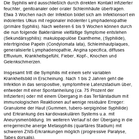
Die Syphilis wird ausschließlich durch direkten Kontakt infizierter
feuchter, genitoanaler oder oraler Schleimhäute übertragen.
Etwa 3 Wochen nach der Infektion bildet sich am Infektionsort ein
indolentes Ulkus mit regionaler indolenter Lymphadenopathie
(primäre Syphilis). Nach weiteren 6 bis 9 Wochen können durch
die nun folgende Bakteriämie vielfältige Symptome entstehen
(Sekundärsyphilis): makulopapulöse Exantheme, (Syphilide),
intertriginöse Papeln (Condylomata lata), Schleimhautplaques,
generalisierte Lymphadenopathie, Angina specifica, diffuses
Effluvium, Krankheitsgefühl, Fieber, Kopf-, Knochen und
Gelenkschmerzen.
Insgesamt tritt die Symphilis mit einem sehr variablen
Krankheitsbild in Erscheinung. Nach 1 bis 2 Jahren geht die
Infektion in das seropositive, symptomfreie Latenzstadium über,
entweder mit einer Spontanheilung (ca. 75 Prozent der
Infizierten) oder mit einem Übergang in das Tertiärstadium mit
immunologischen Reaktionen auf wenige residuäre Erreger:
Granulome der Haut (Gummen, tubero-serpiginöse Syphilide)
und Erkrankung des kardiovaskulären Systems u.a. mit
Aneurysmenbildung. Im weiteren Verlauf ist der Übergang in die
erregerreiche anerge Metasyphilis (quartäres Stadium) mit
schweren ZNS-Erkrankungen möglich (progressive Paralyse,
Tabes dorsalis).