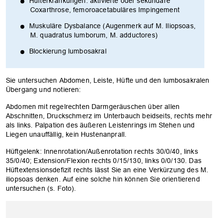
Hüfterkrankungen: aktivierte oder sekundäre
Coxarthrose, femoroacetabuläres Impingement
Muskuläre Dysbalance (Augenmerk auf M. Iliopsoas,
M. quadratus lumborum, M. adductores)
Blockierung lumbosakral
Sie untersuchen Abdomen, Leiste, Hüfte und den lumbosakralen
Übergang und notieren:
Abdomen mit regelrechten Darmgeräuschen über allen
Abschnitten, Druckschmerz im Unterbauch beidseits, rechts mehr
als links. Palpation des äußeren Leistenrings im Stehen und
Liegen unauffällig, kein Hustenanprall.
Hüftgelenk: Innenrotation/Außenrotation rechts 30/0/40, links
35/0/40; Extension/Flexion rechts 0/15/130, links 0/0/130. Das
Hüftextensionsdefizit rechts lässt Sie an eine Verkürzung des M.
iliopsoas denken. Auf eine solche hin können Sie orientierend
untersuchen (s. Foto).