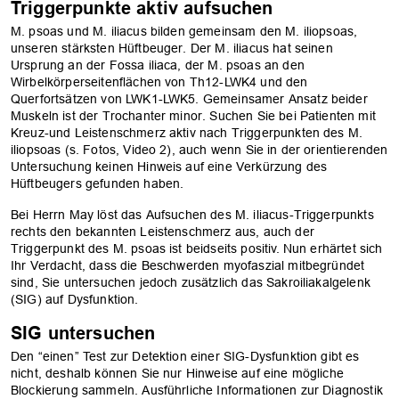
Triggerpunkte aktiv aufsuchen
M. psoas und M. iliacus bilden gemeinsam den M. iliopsoas,
unseren stärksten Hüftbeuger. Der M. iliacus hat seinen
Ursprung an der Fossa iliaca, der M. psoas an den
Wirbelkörperseitenflächen von Th12-LWK4 und den
Querfortsätzen von LWK1-LWK5. Gemeinsamer Ansatz beider
Muskeln ist der Trochanter minor. Suchen Sie bei Patienten mit
Kreuz-und Leistenschmerz aktiv nach Triggerpunkten des M.
iliopsoas (s. Fotos, Video 2), auch wenn Sie in der orientierenden
Untersuchung keinen Hinweis auf eine Verkürzung des
Hüftbeugers gefunden haben.
Bei Herrn May löst das Aufsuchen des M. iliacus-Triggerpunkts
rechts den bekannten Leistenschmerz aus, auch der
Triggerpunkt des M. psoas ist beidseits positiv. Nun erhärtet sich
Ihr Verdacht, dass die Beschwerden myofaszial mitbegründet
sind, Sie untersuchen jedoch zusätzlich das Sakroiliakalgelenk
(SIG) auf Dysfunktion.
SIG untersuchen
Den “einen” Test zur Detektion einer SIG-Dysfunktion gibt es
nicht, deshalb können Sie nur Hinweise auf eine mögliche
Blockierung sammeln. Ausführliche Informationen zur Diagnostik