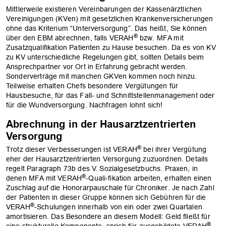
Mittlerweile existieren Vereinbarungen der Kassenärztlichen
Vereinigungen (KVen) mit gesetzlichen Krankenversicherungen
ohne das Kriterium “Unterversorgung”. Das heißt, Sie können
®
über den EBM abrechnen, falls VERAH
bzw. MFA mit
Zusatzqualifikation Patienten zu Hause besuchen. Da es von KV
zu KV unterschiedliche Regelungen gibt, sollten Details beim
Ansprechpartner vor Ort in Erfahrung gebracht werden.
Sonderverträge mit manchen GKVen kommen noch hinzu.
Teilweise erhalten Chefs besondere Vergütungen für
Hausbesuche, für das Fall- und Schnittstellenmanagement oder
für die Wundversorgung. Nachfragen lohnt sich!
Abrechnung in der Hausarztzentrierten
Versorgung
®
Trotz dieser Verbesserungen ist VERAH
bei ihrer Vergütung
eher der Hausarztzentrierten Versorgung zuzuordnen. Details
regelt Paragraph 73b des V. Sozialgesetzbuchs. Praxen, in
®
denen MFA mit VERAH
-Quali-fikation arbeiten, erhalten einen
Zuschlag auf die Honorarpauschale für Chroniker. Je nach Zahl
der Patienten in dieser Gruppe können sich Gebühren für die
®
VERAH
-Schulungen innerhalb von ein oder zwei Quartalen
amortisieren. Das Besondere an diesem Modell: Geld fließt für
®