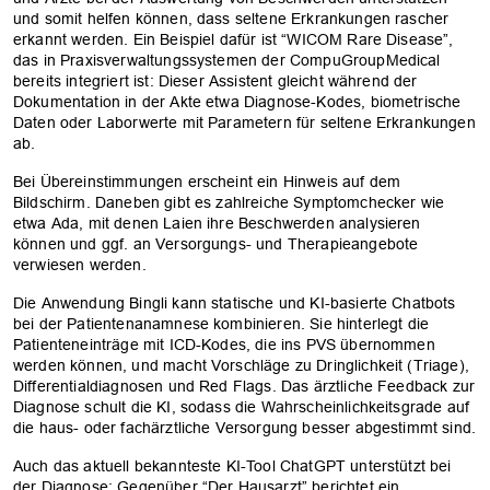
und somit helfen können, dass seltene Erkrankungen rascher
erkannt werden. Ein Beispiel dafür ist “WICOM Rare Disease”,
das in Praxisverwaltungssystemen der CompuGroupMedical
bereits integriert ist: Dieser Assistent gleicht während der
Dokumentation in der Akte etwa Diagnose-Kodes, biometrische
Daten oder Laborwerte mit Parametern für seltene Erkrankungen
ab.
Bei Übereinstimmungen erscheint ein Hinweis auf dem
Bildschirm. Daneben gibt es zahlreiche Symptomchecker wie
etwa Ada, mit denen Laien ihre Beschwerden analysieren
können und ggf. an Versorgungs- und Therapieangebote
verwiesen werden.
Die Anwendung Bingli kann statische und KI-basierte Chatbots
bei der Patientenanamnese kombinieren. Sie hinterlegt die
Patienteneinträge mit ICD-Kodes, die ins PVS übernommen
werden können, und macht Vorschläge zu Dringlichkeit (Triage),
Differentialdiagnosen und Red Flags. Das ärztliche Feedback zur
Diagnose schult die KI, sodass die Wahrscheinlichkeitsgrade auf
die haus- oder fachärztliche Versorgung besser abgestimmt sind.
Auch das aktuell bekannteste KI-Tool ChatGPT unterstützt bei
der Diagnose: Gegenüber “Der Hausarzt” berichtet ein