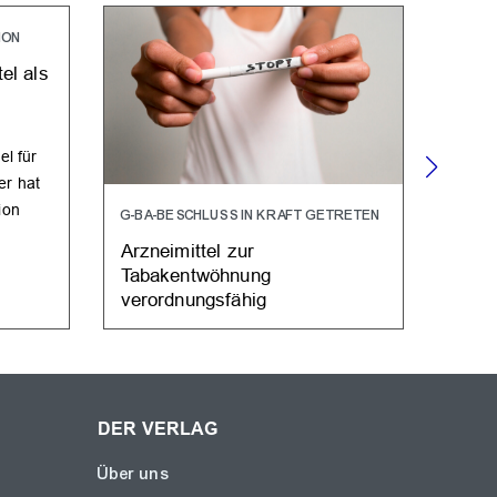
ION
el als
el für
er hat
ion
G-BA-BESCHLUSS IN KRAFT GETRETEN
UMFR
Arzneimittel zur
Wie h
Tabakentwöhnung
PVS
verordnungsfähig
DER VERLAG
Über uns