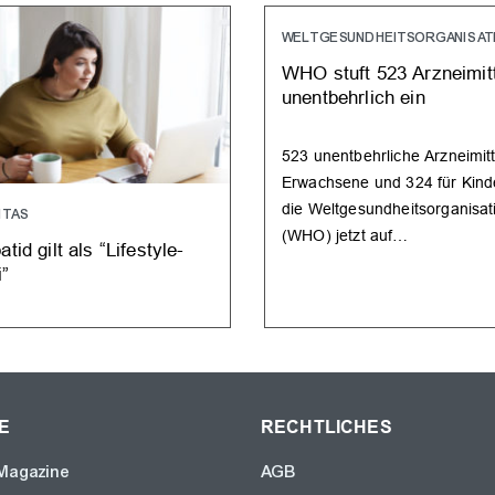
WELTGESUNDHEITSORGANISAT
WHO stuft 523 Arzneimitt
unentbehrlich ein
523 unentbehrliche Arzneimitt
Erwachsene und 324 für Kind
die Weltgesundheitsorganisat
ITAS
(WHO) jetzt auf…
atid gilt als “Lifestyle-
i”
E
RECHTLICHES
Magazine
AGB