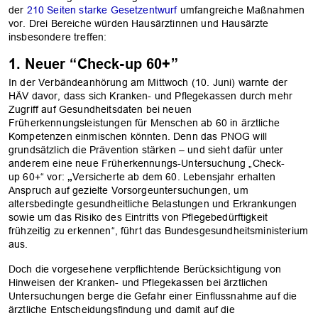
der
210 Seiten starke Gesetzentwurf
umfangreiche Maßnahmen
vor. Drei Bereiche würden Hausärztinnen und Hausärzte
insbesondere treffen:
1. Neuer “Check-up 60+”
In der Verbändeanhörung am Mittwoch (10. Juni) warnte der
HÄV davor, dass sich Kranken- und Pflegekassen durch mehr
Zugriff auf Gesundheitsdaten bei neuen
Früherkennungsleistungen für Menschen ab 60 in ärztliche
Kompetenzen einmischen könnten. Denn das PNOG will
grundsätzlich die Prävention stärken – und sieht dafür unter
anderem eine neue Früherkennungs-Untersuchung „Check-
up 60+“ vor:
„
Versicherte ab dem 60. Lebensjahr erhalten
Anspruch auf gezielte Vorsorgeuntersuchungen, um
altersbedingte gesundheitliche Belastungen und Erkrankungen
sowie um das Ri­siko des Eintritts von Pflegebedürftigkeit
frühzeitig zu erkennen“, führt das Bundesgesundheitsministerium
aus.
Doch die vorgesehene verpflichtende Berücksichtigung von
Hinweisen der Kranken- und Pflegekassen bei ärztlichen
Untersuchungen berge die Gefahr einer Einflussnahme auf die
ärztliche Entscheidungsfindung und damit auf die