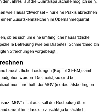
 der Jahres- auf die Quartalspauschale möglich sein.
men wie Hausarztwechsel – nur eine Praxis abrechnen
it einem Zusatzkennzeichen im Übernahmequartal
en, ob es sich um eine umfängliche hausärztliche
spezielle Betreuung (wie bei Diabetes, Schmerzmedizin
tigten Streichungen vorgebeugt.
erechnen
ine hausärztliche Leistungen (Kapitel 3 EBM) samt
udgetiert werden. Das heißt, sie sind bei
nahmen innerhalb der MGV (morbiditätsbedingten
usarzt-MGV“ nicht aus, soll der Restbetrag über
and darauf hin, dass die Zuschläge tatsächlich