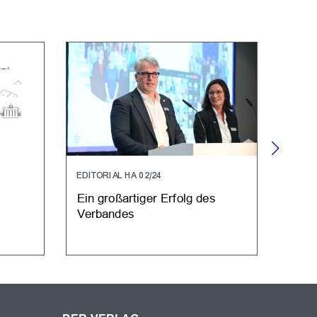
EDITORIAL HA 02/24
45. H
HAUS
Ein großartiger Erfolg des
Das 
Verbandes
Weg 