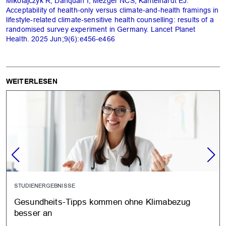
Mikolajczyk R, Danquah I, Mezger NCS, Kantelhardt EJ.
Acceptability of health-only versus climate-and-health framings in
lifestyle-related climate-sensitive health counselling: results of a
randomised survey experiment in Germany. Lancet Planet
Health. 2025 Jun;9(6):e456-e466
WEITERLESEN
STUDIENERGEBNISSE
Gesundheits-Tipps kommen ohne Klimabezug
besser an