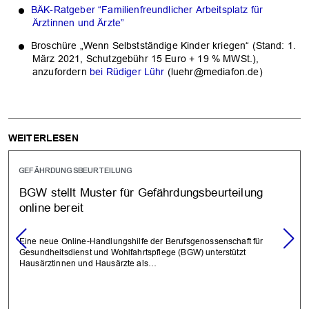
BÄK-Ratgeber “Familienfreundlicher Arbeitsplatz für
Ärztinnen und Ärzte”
Broschüre „Wenn Selbstständige Kinder kriegen“ (Stand: 1.
März 2021, Schutzgebühr 15 Euro + 19 % MWSt.),
anzufordern
bei Rüdiger Lühr
(luehr@mediafon.de)
WEITERLESEN
GEFÄHRDUNGSBEURTEILUNG
BGW stellt Muster für Gefährdungsbeurteilung
online bereit
Eine neue Online-Handlungshilfe der Berufsgenossenschaft für
Gesundheitsdienst und Wohlfahrtspflege (BGW) unterstützt
Hausärztinnen und Hausärzte als…