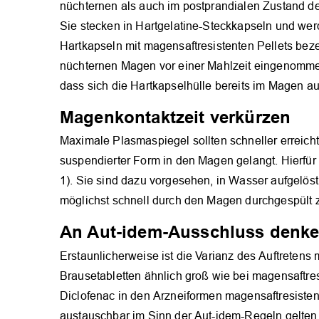
nüchternen als auch im postprandialen Zustand d
Sie stecken in Hartgelatine-Steckkapseln und wer
Hartkapseln mit magensaftresistenten Pellets beze
nüchternen Magen vor einer Mahlzeit eingenommen
dass sich die Hartkapselhülle bereits im Magen auflö
Magenkontaktzeit verkürzen
Maximale Plasmaspiegel sollten schneller erreicht
suspendierter Form in den Magen gelangt. Hierfür 
1). Sie sind dazu vorgesehen, in Wasser aufgelös
möglichst schnell durch den Magen durchgespült 
An Aut-idem-Ausschluss denk
Erstaunlicherweise ist die Varianz des Auftretens
Brausetabletten ähnlich groß wie bei magensaftres
Diclofenac in den Arzneiformen magensaftresistente
austauschbar im Sinn der Aut-idem-Regeln gelten 