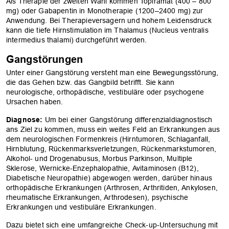
Als Therapie der zweiten Wahl kommen Topiramat (400 – 800
mg) oder Gabapentin in Monotherapie (1200–2400 mg) zur
Anwendung. Bei Therapieversagern und hohem Leidensdruck
kann die tiefe Hirnstimulation im Thalamus (Nucleus ventralis
intermedius thalami) durchgeführt werden.
Gangstörungen
Unter einer Gangstörung versteht man eine Bewegungsstörung,
die das Gehen bzw. das Gangbild betrifft. Sie kann
neurologische, orthopädische, vestibuläre oder psychogene
Ursachen haben.
Diagnose:
Um bei einer Gangstörung differenzialdiagnostisch
ans Ziel zu kommen, muss ein weites Feld an Erkrankungen aus
dem neurologischen Formenkreis (Hirntumoren, Schlaganfall,
Hirnblutung, Rückenmarksverletzungen, Rückenmarkstumoren,
Alkohol- und Drogenabusus, Morbus Parkinson, Multiple
Sklerose, Wernicke-Enzephalopathie, Avitaminosen (B12),
Diabetische Neuropathie) abgewogen werden, darüber hinaus
orthopädische Erkrankungen (Arthrosen, Arthritiden, Ankylosen,
rheumatische Erkrankungen, Arthrodesen), psychische
Erkrankungen und vestibuläre Erkrankungen.
Dazu bietet sich eine umfangreiche Check-up-Untersuchung mit