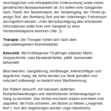
neurologischer und orthopädischer Untersuchung sowie einem
geriatrischen Basisassessment an. Es sollten eine Gangprobe
nach Tinetti, der Tandemstand, der Tandemgang, der Timed-up-
andgo-Test, der Romberg-Test und der Unterberger-Tretversuch
durchgeführt werden. Unter Berücksichtigung aller erhobenen
Informationen sollte man vom Gangbild zu einer
Verdachtsdiagnose kommen (Tab. 2).
Therapie:
Die Therapie richtet sich nach dem
zugrundeliegenden Krankheitsbild.
Kasuistik:
Bei Erstdiagnose 70-jähriger adipöser Mann;
Vorgeschichte: zwei Myokardinfarkte, pAVK, konservativ
behandelt.
Beschwerden: Gangstörung, breitbasiger, kleinschrittiger und
ängstlicher Gang; die Arme werden zur Seite gehalten und
reduziert mitbewegt; es besteht eine Starthemmung.
Der Patient versucht, mit massiven seitlichen
Rumpfschwankungen und übertriebenen Armbewegungen in
Gang zu kommen. Das Gehen erscheint massiv erschwert und
zappelnd, die Füße scheinen, am Boden zu kleben („magnetic
feet“). Von den Angehörigen werden Urge-Inkontinenz,